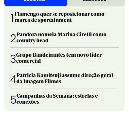
Flamengo quer se reposicionar como
1
marca de sportainment
Pandora nomeia Marina Cirelli como
2
country head
Grupo Bandeirantes tem novo líder
3
comercial
Patricia Kamitsuji assume direção geral
4
da Imagem Filmes
Campanhas da Semana: estrelas e
5
conexões