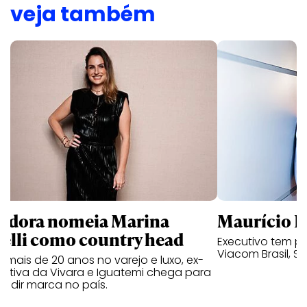
veja também
ndora nomeia Marina
Maurício K
relli como country head
Executivo tem pa
Viacom Brasil, So
mais de 20 anos no varejo e luxo, ex-
cutiva da Vivara e Iguatemi chega para
andir marca no país.