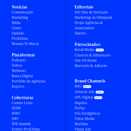
Notícias
Editoriais
Comunicação
100 Dias de Inovação
Marketing
Marketing na Olimpíada
Mídia
Drops Agências &
Gente
Anunciantes
Opinião
Talento
ProXXIma
Women To Watch
Patrocinados
Retail Media
Plataformas
Creators & Influencers
Podcasts
Out-Of-Home
Vídeos
Martechs & Adtechs
Webinars
Banca Digital
Brand Channels
Portfólio de Agências
IMO
Reports
Amazon Ads
Coberturas
OPL Digital
Cannes Lions
Impulso
SXSW
PicPay
MWC
Nós Inteligência
NRF
Vistar Media
WW Summit
Machina
Evento ProXXIma
Viasat Ads