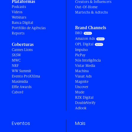
Plataformas
Creators & Influencers
Podcasts
Out-Of-Home
Vídeos
Martechs & Adtechs
Webinars
Banca Digital
Brand Channels
Portfólio de Agências
IMO
Reports
Amazon Ads
Coberturas
OPL Digital
Cannes Lions
Impulso
SXSW
PicPay
MWC
Nós Inteligência
NRF
Vistar Media
WW Summit
Machina
Evento ProXXIma
Viasat Ads
Maximídia
Magnite
Effie Awards
Uncover
Caboré
Mude
RZK Digital
DoubleVerify
Adlook
Eventos
Mais