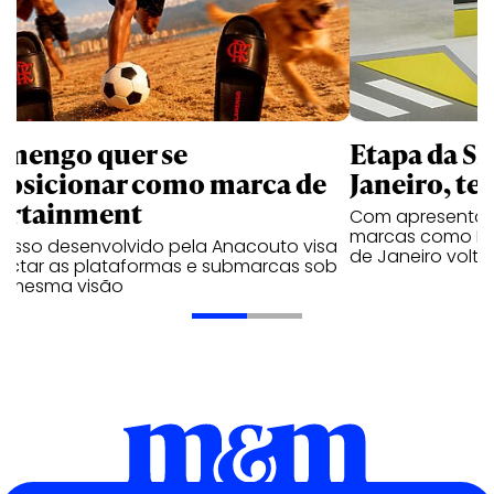
amengo quer se
Etapa da SL
posicionar como marca de
Janeiro, te
ortainment
Com apresentaçã
marcas como Hei
cesso desenvolvido pela Anacouto visa
de Janeiro volta
ectar as plataformas e submarcas sob
 mesma visão