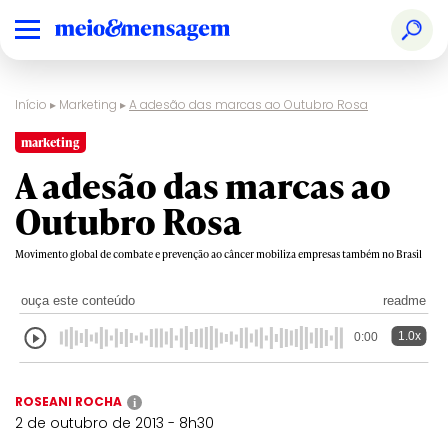
Início
▸
Marketing
▸
A adesão das marcas ao Outubro Rosa
marketing
A adesão das marcas ao
Outubro Rosa
Movimento global de combate e prevenção ao câncer mobiliza empresas também no Brasil
ouça este conteúdo
readme
1.0x
0:00
ROSEANI ROCHA
i
2 de outubro de 2013 - 8h30