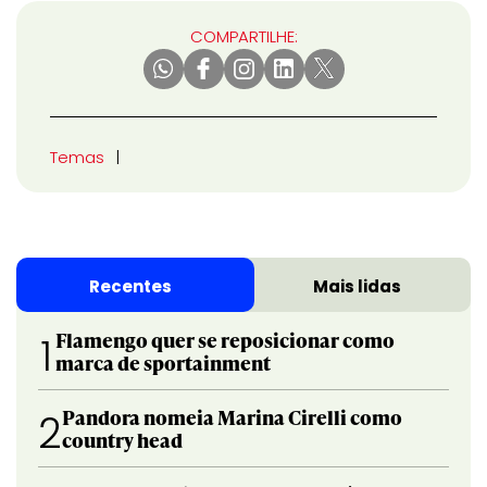
COMPARTILHE:
Temas
Recentes
Mais lidas
Flamengo quer se reposicionar como
1
marca de sportainment
Pandora nomeia Marina Cirelli como
2
country head