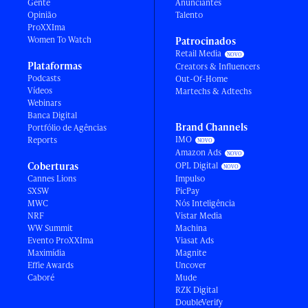
Gente
Anunciantes
Opinião
Talento
ProXXIma
Women To Watch
Patrocinados
Retail Media
Plataformas
Creators & Influencers
Podcasts
Out-Of-Home
Vídeos
Martechs & Adtechs
Webinars
Banca Digital
Brand Channels
Portfólio de Agências
IMO
Reports
Amazon Ads
Coberturas
OPL Digital
Cannes Lions
Impulso
SXSW
PicPay
MWC
Nós Inteligência
NRF
Vistar Media
WW Summit
Machina
Evento ProXXIma
Viasat Ads
Maximídia
Magnite
Effie Awards
Uncover
Caboré
Mude
RZK Digital
DoubleVerify