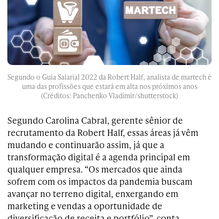
Segundo o Guia Salarial 2022 da Robert Half, analista de martech é
uma das profissões que estará em alta nos próximos anos
(Créditos: Panchenko Vladimir/shutterstock)
Segundo Carolina Cabral, gerente sênior de
recrutamento da Robert Half, essas áreas já vêm
mudando e continuarão assim, já que a
transformação digital é a agenda principal em
qualquer empresa. “Os mercados que ainda
sofrem com os impactos da pandemia buscam
avançar no terreno digital, enxergando em
marketing e vendas a oportunidade de
diversificação de receita e portfólio”, conta.