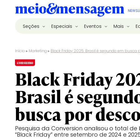
NEWSL
Seções
Especiais
Eventos
Mais
E
Início
▸
Marketing
▸
Black Friday 2025: Brasil é segundo em busca 
consumo
Black Friday 20
Brasil é segund
busca por desc
Pesquisa da Conversion analisou o total de
“Black Friday” entre setembro de 2024 e 202