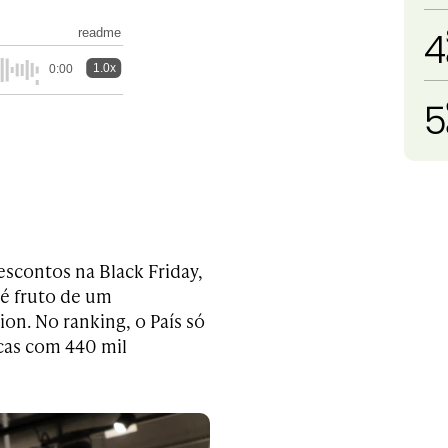
4
readme
1.0x
0:00
5
escontos na Black Friday,
 é fruto de um
on. No ranking, o País só
scas com 440 mil