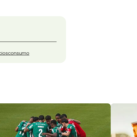
cios
consumo