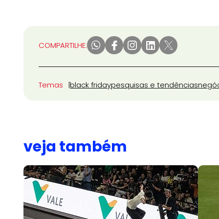
COMPARTILHE:
Temas
black friday
pesquisas e tendências
negó
veja também