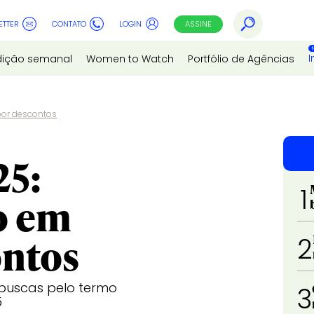
ETTER
CONTATO
LOGIN
ASSINE
I
dição semanal
Women to Watch
Portfólio de Agências
por descontos
25:
1
o em
ontos
2
 buscas pelo termo
3
5