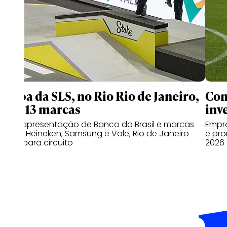
Etapa da SLS, no Rio Rio de Janeiro,
Com
terá 13 marcas
inv
Com apresentação de Banco do Brasil e marcas
Empre
como Heineken, Samsung e Vale, Rio de Janeiro
e pro
volta para circuito
2026