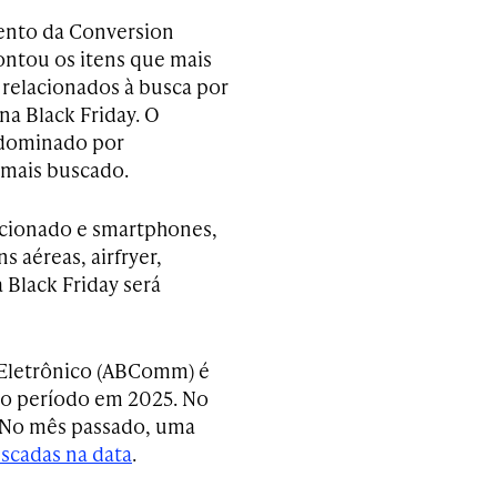
ento da Conversion
ntou os itens que mais
relacionados à busca por
a Black Friday. O
 dominado por
m mais buscado.
icionado e smartphones,
s aéreas, airfryer,
a Black Friday será
o Eletrônico (ABComm) é
o período em 2025. No
. No mês passado, uma
scadas na data
.