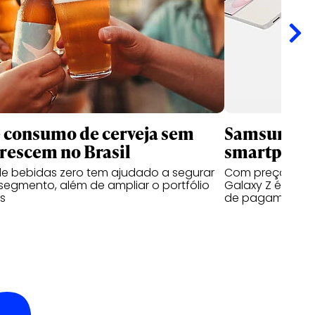
 consumo de cerveja sem
Samsung qu
crescem no Brasil
smartphone
e bebidas zero tem ajudado a segurar
Com preços a pa
egmento, além de ampliar o portfólio
Galaxy Z é prod
s
de pagamento