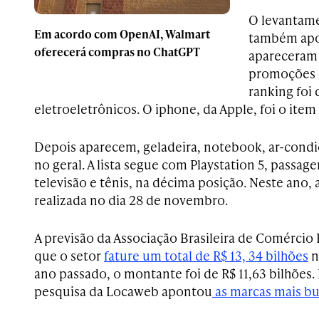
O levantam
Em acordo com OpenAI, Walmart
também apo
oferecerá compras no ChatGPT
apareceram 
promoções n
ranking foi
eletroeletrônicos. O iphone, da Apple, foi o ite
Depois aparecem, geladeira, notebook, ar-cond
no geral. A lista segue com Playstation 5, passagen
televisão e tênis, na décima posição. Neste ano, 
realizada no dia 28 de novembro.
A previsão da Associação Brasileira de Comérci
que o setor
fature um total de R$ 13, 34 bilhões
n
ano passado, o montante foi de R$ 11,63 bilhões
pesquisa da Locaweb apontou
as marcas mais bu