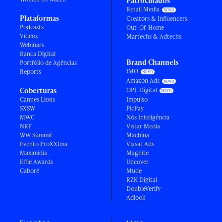
Patrocinados
Retail Media
Plataformas
Creators & Influencers
Podcasts
Out-Of-Home
Vídeos
Martechs & Adtechs
Webinars
Banca Digital
Brand Channels
Portfólio de Agências
IMO
Reports
Amazon Ads
Coberturas
OPL Digital
Cannes Lions
Impulso
SXSW
PicPay
MWC
Nós Inteligência
NRF
Vistar Media
WW Summit
Machina
Evento ProXXIma
Viasat Ads
Maximídia
Magnite
Effie Awards
Uncover
Caboré
Mude
RZK Digital
DoubleVerify
Adlook