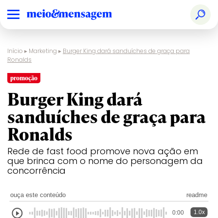
Início
▸
Marketing
▸
Burger King dará sanduíches de graça para
Ronalds
promoção
Burger King dará
sanduíches de graça para
Ronalds
Rede de fast food promove nova ação em
que brinca com o nome do personagem da
concorrência
ouça este conteúdo
readme
1.0x
0:00