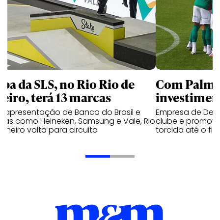
apa da SLS, no Rio Rio de
Com Palmei
neiro, terá 13 marcas
investimen
 apresentação de Banco do Brasil e
Empresa de Deli
cas como Heineken, Samsung e Vale, Rio
clube e promove
aneiro volta para circuito
torcida até o fi