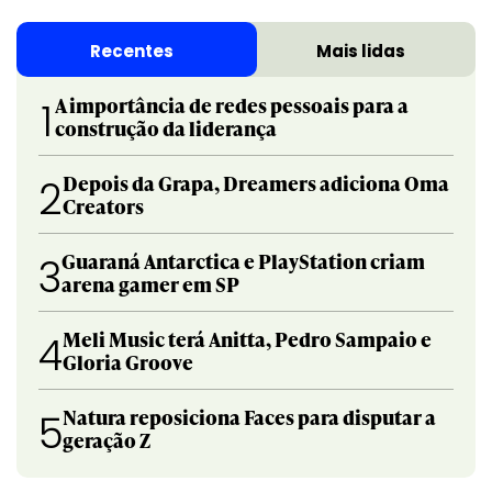
Recentes
Mais lidas
A importância de redes pessoais para a
1
construção da liderança
Depois da Grapa, Dreamers adiciona Oma
2
Creators
Guaraná Antarctica e PlayStation criam
3
arena gamer em SP
Meli Music terá Anitta, Pedro Sampaio e
4
Gloria Groove
Natura reposiciona Faces para disputar a
5
geração Z