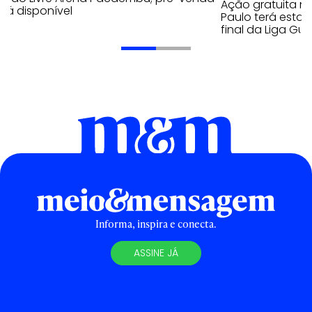
Ação gratuita n
stá disponível
Paulo terá estaç
final da Liga Gu
Informa, inspira e conecta.
ASSINE JÁ