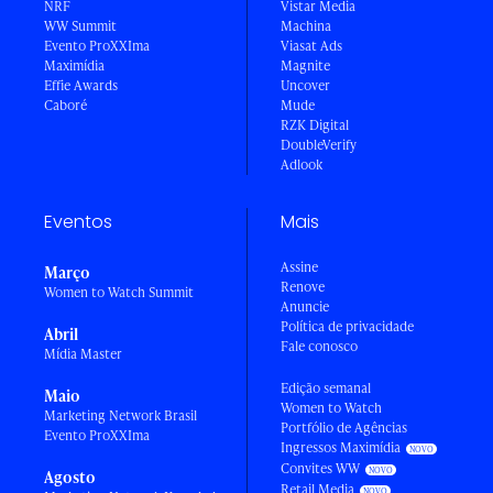
NRF
Vistar Media
WW Summit
Machina
Evento ProXXIma
Viasat Ads
Maximídia
Magnite
Effie Awards
Uncover
Caboré
Mude
RZK Digital
DoubleVerify
Adlook
Eventos
Mais
Assine
Março
Renove
Women to Watch Summit
Anuncie
Política de privacidade
Abril
Fale conosco
Mídia Master
Edição semanal
Maio
Women to Watch
Marketing Network Brasil
Portfólio de Agências
Evento ProXXIma
Ingressos Maximídia
Convites WW
Agosto
Retail Media