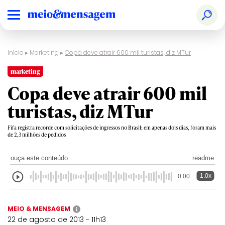
Início
▸
Marketing
▸
Copa deve atrair 600 mil turistas, diz MTur
marketing
Copa deve atrair 600 mil
turistas, diz MTur
Fifa registra recorde com solicitações de ingressos no Brasil; em apenas dois dias, foram mais
de 2,3 milhões de pedidos
ouça este conteúdo
readme
1.0x
0:00
MEIO & MENSAGEM
i
22 de agosto de 2013 - 11h13