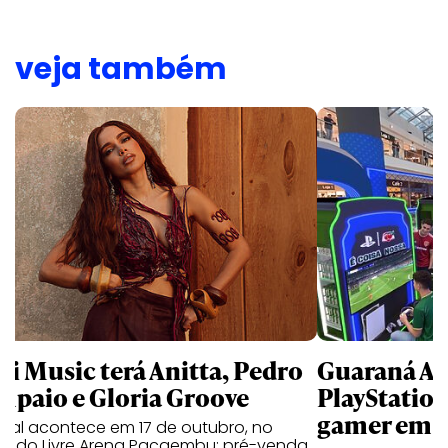
veja também
li Music terá Anitta, Pedro
Guaraná An
mpaio e Gloria Groove
PlayStatio
gamer em 
ival acontece em 17 de outubro, no
cado Livre Arena Pacaembu; pré-venda