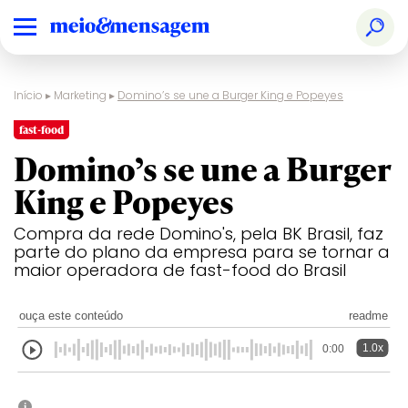
Início
▸
Marketing
▸
Domino’s se une a Burger King e Popeyes
fast-food
Domino’s se une a Burger
King e Popeyes
Compra da rede Domino's, pela BK Brasil, faz
parte do plano da empresa para se tornar a
maior operadora de fast-food do Brasil
ouça este conteúdo
readme
1.0x
0:00
i