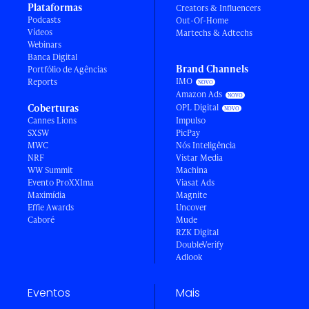
Plataformas
Creators & Influencers
Podcasts
Out-Of-Home
Vídeos
Martechs & Adtechs
Webinars
Banca Digital
Brand Channels
Portfólio de Agências
IMO
Reports
Amazon Ads
Coberturas
OPL Digital
Cannes Lions
Impulso
SXSW
PicPay
MWC
Nós Inteligência
NRF
Vistar Media
WW Summit
Machina
Evento ProXXIma
Viasat Ads
Maximídia
Magnite
Effie Awards
Uncover
Caboré
Mude
RZK Digital
DoubleVerify
Adlook
Eventos
Mais