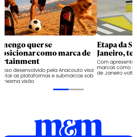
amengo quer se
Etapa da SL
posicionar como marca de
Janeiro, te
ortainment
Com apresentaçã
marcas como Hei
cesso desenvolvido pela Anacouto visa
de Janeiro volta
ectar as plataformas e submarcas sob
 mesma visão