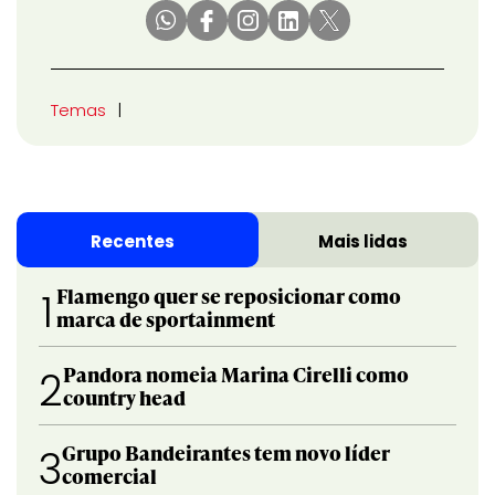
Temas
Recentes
Mais lidas
Flamengo quer se reposicionar como
1
marca de sportainment
Pandora nomeia Marina Cirelli como
2
country head
Grupo Bandeirantes tem novo líder
3
comercial