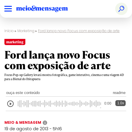
Início
▸
Marketing
▸
Ford lança novo Focus com exposição de arte
marketing
Ford lança novo Focus
com exposição de arte
Focus Pop-up Gallery levará mostra fotográfica, game interativo, cinema e uma viagem 4D
para a Bienal do Ibirapuera
ouça este conteúdo
readme
1.0x
0:00
MEIO & MENSAGEM
i
19 de agosto de 2013 - 5h16