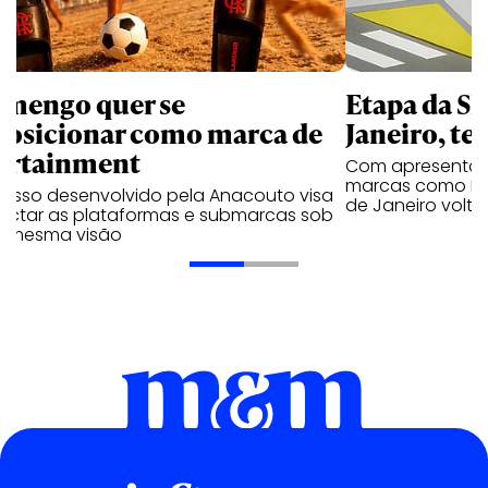
amengo quer se
Etapa da SL
posicionar como marca de
Janeiro, te
ortainment
Com apresentaçã
marcas como Hei
cesso desenvolvido pela Anacouto visa
de Janeiro volta
ectar as plataformas e submarcas sob
 mesma visão