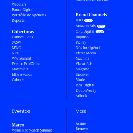
Webinars
Banca Digital
Brand Channels
Portfólio de Agências
IMO
Reports
Amazon Ads
Coberturas
OPL Digital
Cannes Lions
Impulso
SXSW
PicPay
MWC
Nós Inteligência
NRF
Vistar Media
WW Summit
Machina
Evento ProXXIma
Viasat Ads
Maximídia
Magnite
Effie Awards
Uncover
Caboré
Mude
RZK Digital
DoubleVerify
Adlook
Eventos
Mais
Assine
Março
Renove
Women to Watch Summit