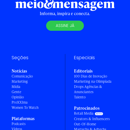
Informa, inspira e conecta.
ASSINE JÁ
Seções
Especiais
Notícias
Editoriais
Comunicação
100 Dias de Inovação
Marketing
Marketing na Olimpíada
Mídia
Drops Agências &
Gente
Anunciantes
Opinião
Talento
ProXXIma
Women To Watch
Patrocinados
Retail Media
Plataformas
Creators & Influencers
Podcasts
Out-Of-Home
Vídeos
Martechs & Adtechs