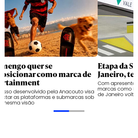
amengo quer se
Etapa da SL
posicionar como marca de
Janeiro, te
ortainment
Com apresentaçã
marcas como Hei
cesso desenvolvido pela Anacouto visa
de Janeiro volta
ectar as plataformas e submarcas sob
 mesma visão