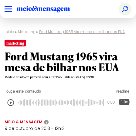
Início
▸
Marketing
▸
Ford Mustang 1965 vira mesa de bilhar nos EUA
marketing
Ford Mustang 1965 vira
mesa de bilhar nos EUA
Modelo criado em parceria com a Car Pool Tables custa US$ 9.990
ouça este conteúdo
readme
1.0x
0:00
MEIO & MENSAGEM
i
9 de outubro de 2013 - 12h13