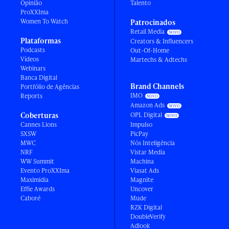
Opinião
Talento
ProXXIma
Women To Watch
Patrocinados
Retail Media
Plataformas
Creators & Influencers
Podcasts
Out-Of-Home
Vídeos
Martechs & Adtechs
Webinars
Banca Digital
Brand Channels
Portfólio de Agências
IMO
Reports
Amazon Ads
Coberturas
OPL Digital
Cannes Lions
Impulso
SXSW
PicPay
MWC
Nós Inteligência
NRF
Vistar Media
WW Summit
Machina
Evento ProXXIma
Viasat Ads
Maximídia
Magnite
Effie Awards
Uncover
Caboré
Mude
RZK Digital
DoubleVerify
Adlook