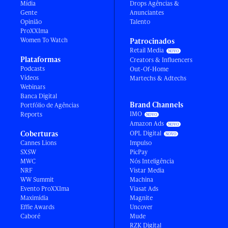
Mídia
Drops Agências &
Gente
Anunciantes
Opinião
Talento
ProXXIma
Women To Watch
Patrocinados
Retail Media
Plataformas
Creators & Influencers
Podcasts
Out-Of-Home
Vídeos
Martechs & Adtechs
Webinars
Banca Digital
Brand Channels
Portfólio de Agências
IMO
Reports
Amazon Ads
Coberturas
OPL Digital
Cannes Lions
Impulso
SXSW
PicPay
MWC
Nós Inteligência
NRF
Vistar Media
WW Summit
Machina
Evento ProXXIma
Viasat Ads
Maximídia
Magnite
Effie Awards
Uncover
Caboré
Mude
RZK Digital