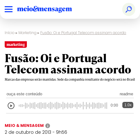
Início
▸
Marketing
▸
Fusão: Oi e Portugal Telecom assinam acordo
marketing
Fusão: Oi e Portugal
Telecom assinam acordo
Marcas das empresas serão mantidas. Sede da companhia resultante do negócio será no Brasil
ouça este conteúdo
readme
1.0x
0:00
MEIO & MENSAGEM
i
2 de outubro de 2013 - 9h56