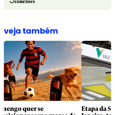
conexões
veja também
amengo quer se
Etapa da SL