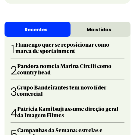
Recentes
Mais lidas
Flamengo quer se reposicionar como
1
marca de sportainment
Pandora nomeia Marina Cirelli como
2
country head
Grupo Bandeirantes tem novo líder
3
comercial
Patricia Kamitsuji assume direção geral
4
da Imagem Filmes
Campanhas da Semana: estrelas e
5