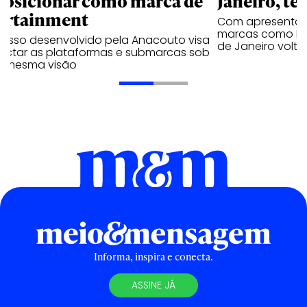
posicionar como marca de
Janeiro, te
ortainment
Com apresentaçã
marcas como Hei
cesso desenvolvido pela Anacouto visa
de Janeiro volta
ectar as plataformas e submarcas sob
 mesma visão
Informa, inspira e conecta.
ASSINE JÁ