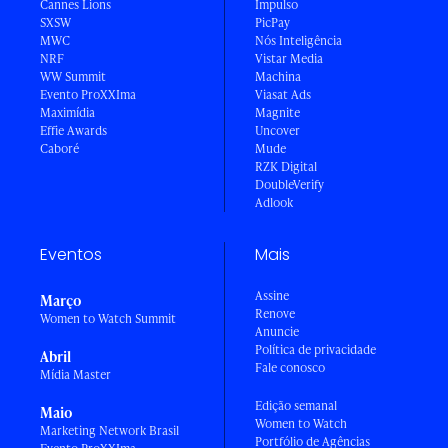
Cannes Lions
Impulso
SXSW
PicPay
MWC
Nós Inteligência
NRF
Vistar Media
WW Summit
Machina
Evento ProXXIma
Viasat Ads
Maximídia
Magnite
Effie Awards
Uncover
Caboré
Mude
RZK Digital
DoubleVerify
Adlook
Eventos
Mais
Assine
Março
Renove
Women to Watch Summit
Anuncie
Política de privacidade
Abril
Fale conosco
Mídia Master
Edição semanal
Maio
Women to Watch
Marketing Network Brasil
Portfólio de Agências