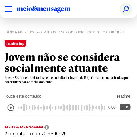
Início
▸
Marketing
▸
Jovem não se considera socialmente atuante
marketing
Jovem não se considera
socialmente atuante
Apenas 5% dos entrevistados pelo estudo Radar Jovem, da B2, afirmam tomar atitudes que
contribuem para o meio ambiente
ouça este conteúdo
readme
1.0x
0:00
MEIO & MENSAGEM
i
2 de outubro de 2013 - 10h25