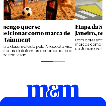
amengo quer se
Etapa da SL
posicionar como marca de
Janeiro, te
ortainment
Com apresentaçã
marcas como Hei
cesso desenvolvido pela Anacouto visa
de Janeiro volta
ectar as plataformas e submarcas sob
 mesma visão