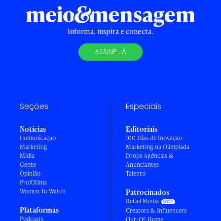
Informa, inspira e conecta.
ASSINE JÁ
Seções
Especiais
Notícias
Editoriais
Comunicação
100 Dias de Inovação
Marketing
Marketing na Olimpíada
Mídia
Drops Agências &
Gente
Anunciantes
Opinião
Talento
ProXXIma
Women To Watch
Patrocinados
Retail Media
Plataformas
Creators & Influencers
Podcasts
Out-Of-Home