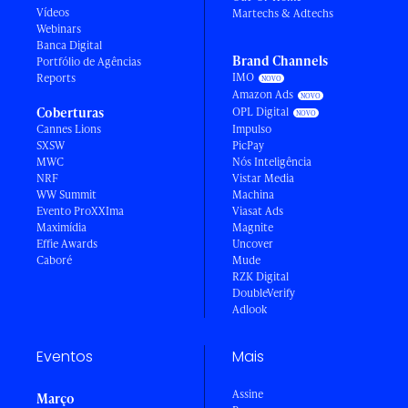
Vídeos
Martechs & Adtechs
Webinars
Banca Digital
Brand Channels
Portfólio de Agências
IMO
Reports
Amazon Ads
Coberturas
OPL Digital
Cannes Lions
Impulso
SXSW
PicPay
MWC
Nós Inteligência
NRF
Vistar Media
WW Summit
Machina
Evento ProXXIma
Viasat Ads
Maximídia
Magnite
Effie Awards
Uncover
Caboré
Mude
RZK Digital
DoubleVerify
Adlook
Eventos
Mais
Assine
Março