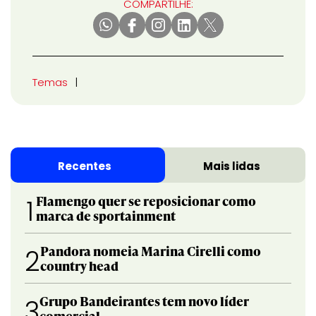
COMPARTILHE:
Temas
Recentes
Mais lidas
Flamengo quer se reposicionar como
1
marca de sportainment
Pandora nomeia Marina Cirelli como
2
country head
Grupo Bandeirantes tem novo líder
3
comercial