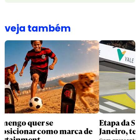
veja também
amengo quer se
Etapa da SL
posicionar como marca de
Janeiro, te
ortainment