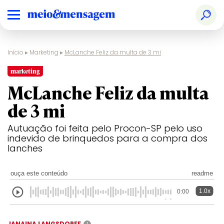
Início
▸
Marketing
▸
McLanche Feliz da multa de 3 mi
marketing
McLanche Feliz da multa
de 3 mi
Autuação foi feita pelo Procon-SP pelo uso
indevido de brinquedos para a compra dos
lanches
ouça este conteúdo
readme
1.0x
0:00
JANAINA LANGSDORFF