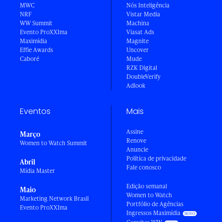
MWC
Nós Inteligência
NRF
Vistar Media
WW Summit
Machina
Evento ProXXIma
Viasat Ads
Maximídia
Magnite
Effie Awards
Uncover
Caboré
Mude
RZK Digital
DoubleVerify
Adlook
Eventos
Mais
Assine
Março
Renove
Women to Watch Summit
Anuncie
Política de privacidade
Abril
Fale conosco
Mídia Master
Edição semanal
Maio
Women to Watch
Marketing Network Brasil
Portfólio de Agências
Evento ProXXIma
Ingressos Maximídia