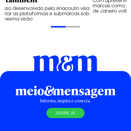
Com apresentaçã
marcas como Hei
cesso desenvolvido pela Anacouto visa
de Janeiro volta
ectar as plataformas e submarcas sob
 mesma visão
Informa, inspira e conecta.
ASSINE JÁ