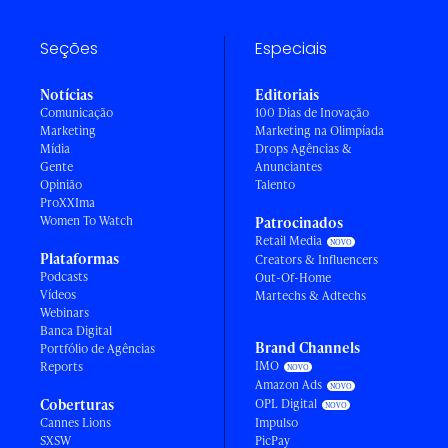
Seções
Especiais
Notícias
Editoriais
Comunicação
100 Dias de Inovação
Marketing
Marketing na Olimpíada
Mídia
Drops Agências &
Gente
Anunciantes
Opinião
Talento
ProXXIma
Women To Watch
Patrocinados
Retail Media
Plataformas
Creators & Influencers
Podcasts
Out-Of-Home
Vídeos
Martechs & Adtechs
Webinars
Banca Digital
Brand Channels
Portfólio de Agências
IMO
Reports
Amazon Ads
Coberturas
OPL Digital
Cannes Lions
Impulso
SXSW
PicPay