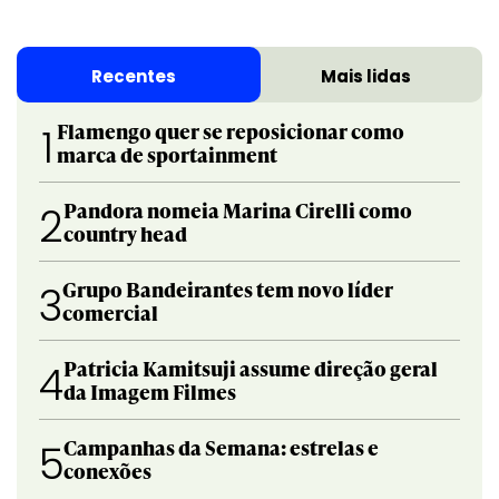
Recentes
Mais lidas
Flamengo quer se reposicionar como
1
marca de sportainment
Pandora nomeia Marina Cirelli como
2
country head
Grupo Bandeirantes tem novo líder
3
comercial
Patricia Kamitsuji assume direção geral
4
da Imagem Filmes
Campanhas da Semana: estrelas e
5
conexões