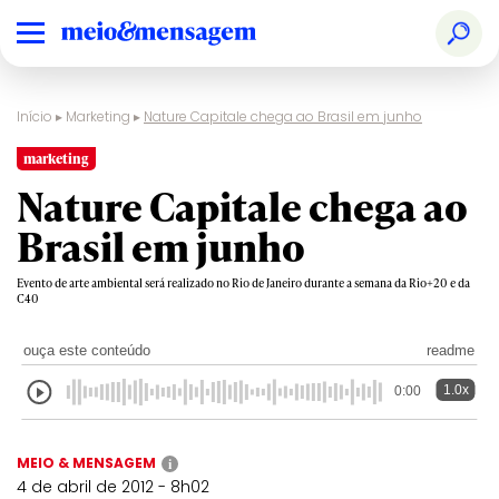
Início
▸
Marketing
▸
Nature Capitale chega ao Brasil em junho
marketing
Nature Capitale chega ao
Brasil em junho
Evento de arte ambiental será realizado no Rio de Janeiro durante a semana da Rio+20 e da
C40
ouça este conteúdo
readme
1.0x
0:00
MEIO & MENSAGEM
i
4 de abril de 2012 - 8h02