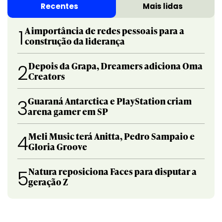
Recentes
Mais lidas
A importância de redes pessoais para a
1
construção da liderança
Depois da Grapa, Dreamers adiciona Oma
2
Creators
Guaraná Antarctica e PlayStation criam
3
arena gamer em SP
Meli Music terá Anitta, Pedro Sampaio e
4
Gloria Groove
Natura reposiciona Faces para disputar a
5
geração Z