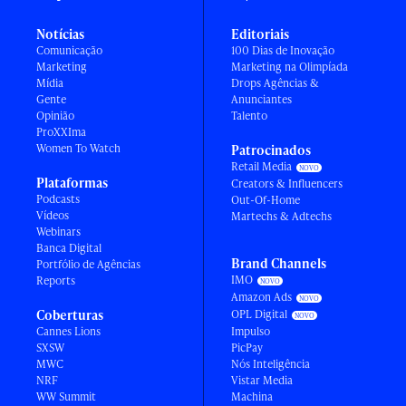
Notícias
Editoriais
Comunicação
100 Dias de Inovação
Marketing
Marketing na Olimpíada
Mídia
Drops Agências &
Gente
Anunciantes
Opinião
Talento
ProXXIma
Women To Watch
Patrocinados
Retail Media
Plataformas
Creators & Influencers
Podcasts
Out-Of-Home
Vídeos
Martechs & Adtechs
Webinars
Banca Digital
Brand Channels
Portfólio de Agências
IMO
Reports
Amazon Ads
Coberturas
OPL Digital
Cannes Lions
Impulso
SXSW
PicPay
MWC
Nós Inteligência
NRF
Vistar Media
WW Summit
Machina