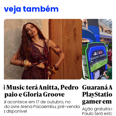
veja também
li Music terá Anitta, Pedro
Guaraná An
mpaio e Gloria Groove
PlayStatio
gamer em 
ival acontece em 17 de outubro, no
cado Livre Arena Pacaembu; pré-venda
Ação gratuita n
stá disponível
Paulo terá estaç