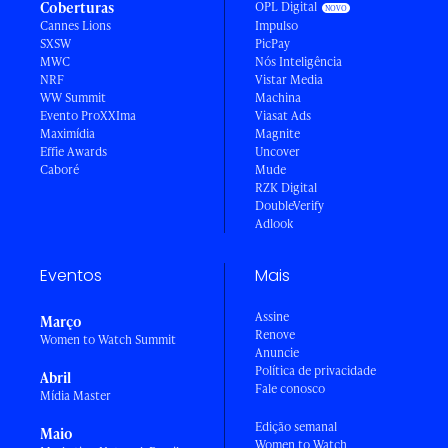
Coberturas
OPL Digital
Cannes Lions
Impulso
SXSW
PicPay
MWC
Nós Inteligência
NRF
Vistar Media
WW Summit
Machina
Evento ProXXIma
Viasat Ads
Maximídia
Magnite
Effie Awards
Uncover
Caboré
Mude
RZK Digital
DoubleVerify
Adlook
Eventos
Mais
Assine
Março
Renove
Women to Watch Summit
Anuncie
Política de privacidade
Abril
Fale conosco
Mídia Master
Edição semanal
Maio
Women to Watch