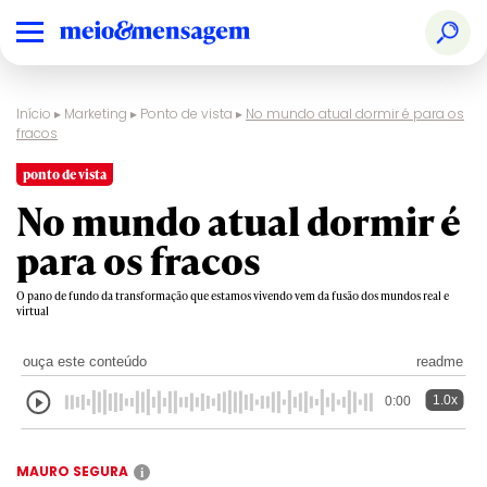
Início
▸
Marketing
▸
Ponto de vista
▸
No mundo atual dormir é para os
fracos
ponto de vista
No mundo atual dormir é
para os fracos
O pano de fundo da transformação que estamos vivendo vem da fusão dos mundos real e
virtual
ouça este conteúdo
readme
1.0x
0:00
MAURO SEGURA
i