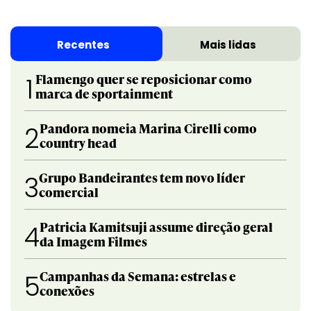
Recentes
Mais lidas
Flamengo quer se reposicionar como
1
marca de sportainment
Pandora nomeia Marina Cirelli como
2
country head
Grupo Bandeirantes tem novo líder
3
comercial
Patricia Kamitsuji assume direção geral
4
da Imagem Filmes
Campanhas da Semana: estrelas e
5
conexões