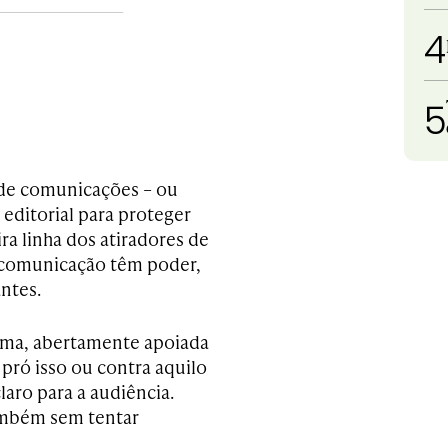
4
5
o de comunicações – ou
 editorial para proteger
a linha dos atiradores de
 comunicação têm poder,
ntes.
tima, abertamente apoiada
 pró isso ou contra aquilo
aro para a audiência.
ambém sem tentar