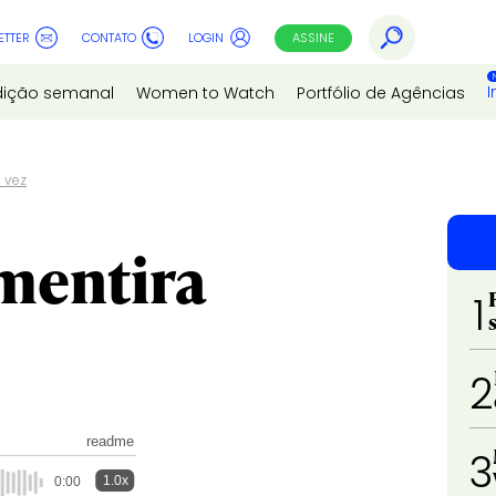
ETTER
CONTATO
LOGIN
ASSINE
I
dição semanal
Women to Watch
Portfólio de Agências
 vez
 mentira
1
2
readme
3
1.0x
0:00