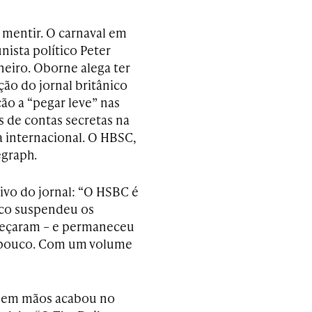
 mentir. O carnaval em
nista político Peter
eiro. Oborne alega ter
ção do jornal britânico
ão a “pegar leve” nas
 de contas secretas na
ia internacional. O HBSC,
egraph.
ivo do jornal: “O HSBC é
nco suspendeu os
meçaram – e permaneceu
há pouco. Com um volume
ha em mãos acabou no