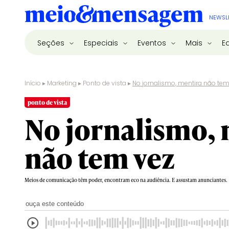
NEWSL
Seções
Especiais
Eventos
Mais
E
Início
▸
Marketing
▸
Ponto de vista
▸
No jornalismo, mentira não tem
ponto de vista
No jornalismo,
não tem vez
Meios de comunicação têm poder, encontram eco na audiência. E assustam anunciantes.
ouça este conteúdo