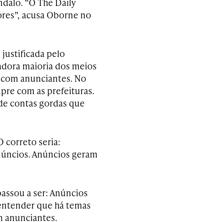
dalo. “O The Daily
ores”, acusa Oborne no
 justificada pelo
gadora maioria dos meios
 com anunciantes. No
pre com as prefeituras.
de contas gordas que
 correto seria:
núncios. Anúncios geram
assou a ser: Anúncios
 entender que há temas
m anunciantes.