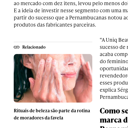
ao mercado com dez itens, levou pelo menos dois
E a ideia de investir nesse segmento com uma ma
partir do sucesso que a Pernambucanas notou ao
produtos das fabricantes parceiras.
“A Uniq Beau
sucesso de 
Relacionado
acaba comp
do feminino
oportunidad
revendedore
esses produ
explica Sérg
Pernambuca
Como se
Rituais de beleza são parte da rotina
de moradores da favela
marca d