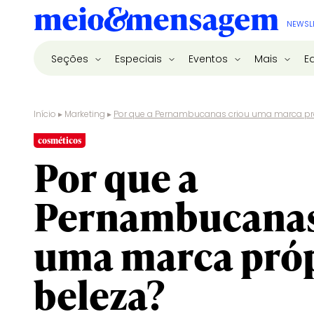
NEWSL
Seções
Especiais
Eventos
Mais
E
Início
▸
Marketing
▸
Por que a Pernambucanas criou uma marca pró
cosméticos
Por que a
Pernambucanas
uma marca próp
beleza?