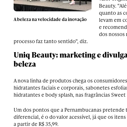
Beauty. “Al
quanto as c
A beleza na velocidade da inovação
levam em co
e recomenda
dos nossos 
processo faz tanto sentido”, diz.
Uniq Beauty: marketing e divulga
beleza
A nova linha de produtos chega os consumidores
hidratantes faciais e corporais, sabonetes esfolia
hidratantes e body splash, nas fragrâncias Sweet 
Um dos pontos que a Pernambucanas pretende t
diferencial, é o do valor acessível, já que os it
a partir de R$ 35,99.