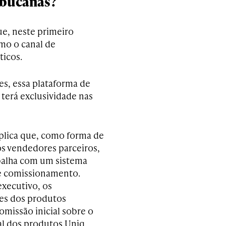
bucanas?
e, neste primeiro
mo o canal de
ticos.
s, essa plataforma de
terá exclusividade nas
xplica que, como forma de
os vendedores parceiros,
balha com um sistema
e comissionamento.
xecutivo, os
es dos produtos
omissão inicial sobre o
nal dos produtos Uniq