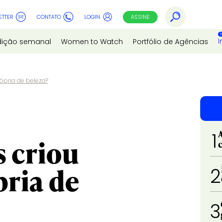
ETTER
CONTATO
LOGIN
ASSINE
I
dição semanal
Women to Watch
Portfólio de Agências
pria de beleza?
1
 criou
ria de
2
3