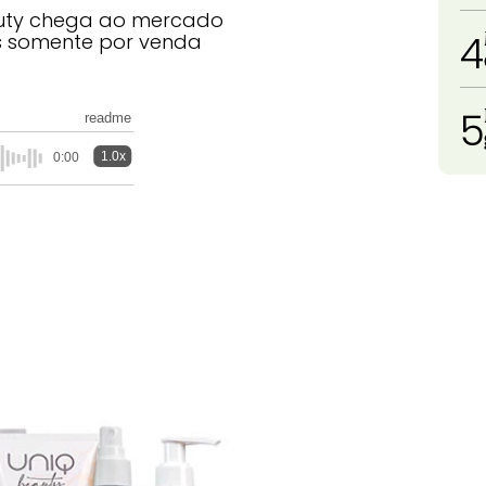
eauty chega ao mercado
4
s somente por venda
5
readme
1.0x
0:00