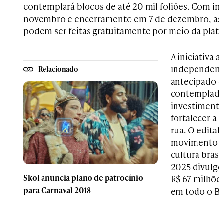
contemplará blocos de até 20 mil foliões. Com in
novembro e encerramento em 7 de dezembro, as 
podem ser feitas gratuitamente por meio da plat
A iniciativa
independent
Relacionado
antecipado 
contemplado
investiment
fortalecer a
rua. O edita
movimento m
cultura bra
2025 divulg
Skol anuncia plano de patrocínio
R$ 67 milhõ
para Carnaval 2018
em todo o Br