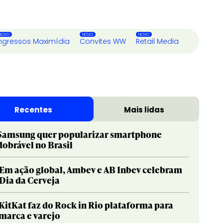
ngressos Maximídia
Convites WW
Retail Media
Recentes
Mais lidas
Samsung quer popularizar smartphone
dobrável no Brasil
Em ação global, Ambev e AB Inbev celebram
Dia da Cerveja
KitKat faz do Rock in Rio plataforma para
marca e varejo