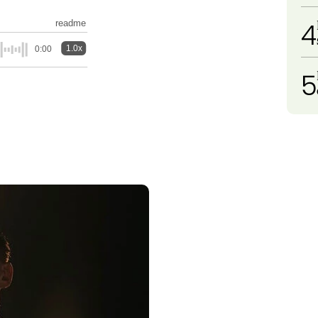
4
readme
1.0x
0:00
5