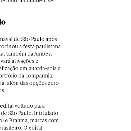
elipe Amorim também se
lo
rnaval de São Paulo após
rocinou a festa paulistana
hma, também da Ambev,
evará ativações e
alização em guarda-sóis e
ortfólio da companhia,
a, além das opções zero
es.
dital voltado para
 de São Paulo. Intitulado
kol e Brahma, marcas com
asileiro. O edital