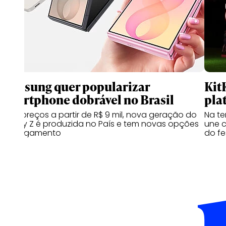
Samsung quer popularizar
Kit
smartphone dobrável no Brasil
pla
Com preços a partir de R$ 9 mil, nova geração do
Na te
Galaxy Z é produzida no País e tem novas opções
une c
de pagamento
do fe