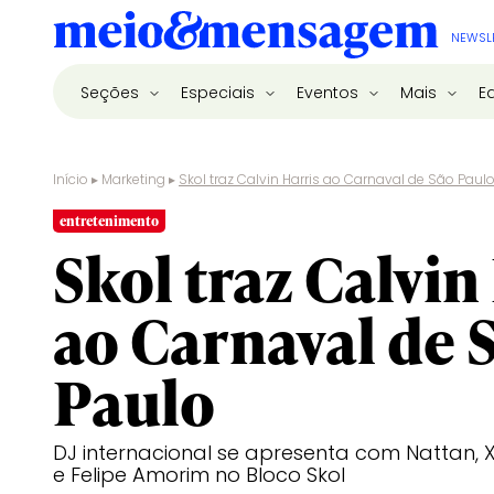
NEWSL
Seções
Especiais
Eventos
Mais
E
Início
▸
Marketing
▸
Skol traz Calvin Harris ao Carnaval de São Paul
entretenimento
Skol traz Calvin
ao Carnaval de 
Paulo
DJ internacional se apresenta com Nattan, 
e Felipe Amorim no Bloco Skol