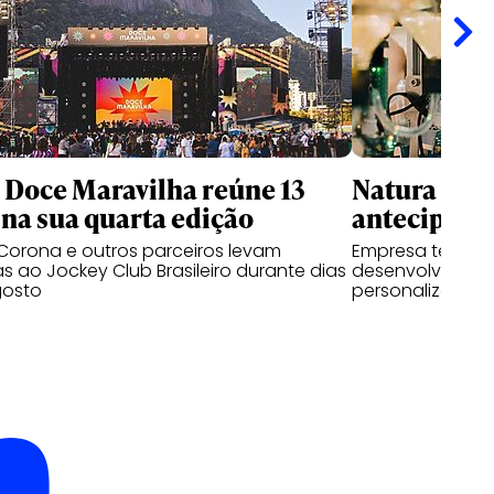
l Doce Maravilha reúne 13
Natura usa 
na sua quarta edição
antecipar f
Corona e outros parceiros levam
Empresa testa p
as ao Jockey Club Brasileiro durante dias
desenvolvem pe
gosto
personalizadas a