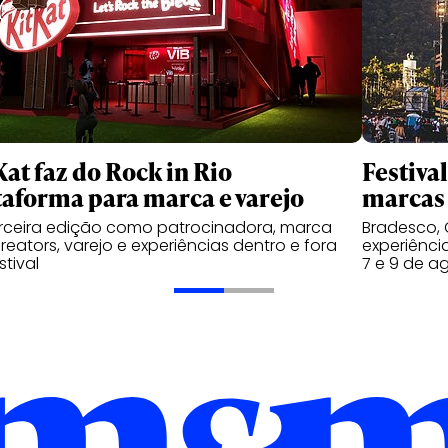
Kat faz do Rock in Rio
Festiva
taforma para marca e varejo
marcas 
rceira edição como patrocinadora, marca
Bradesco, 
reators, varejo e experiências dentro e fora
experiênci
stival
7 e 9 de a