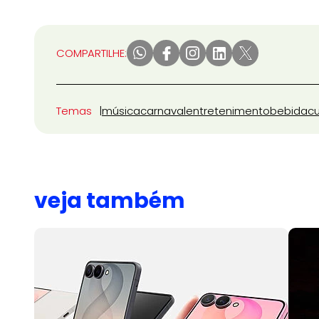
COMPARTILHE:
Temas
música
carnaval
entretenimento
bebida
cu
veja também