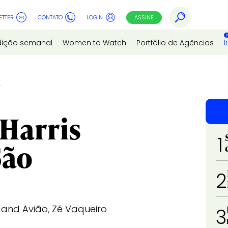
ETTER
CONTATO
LOGIN
ASSINE
I
dição semanal
Women to Watch
Portfólio de Agências
o
 Harris
1
São
2
Xand Avião, Zé Vaqueiro
3