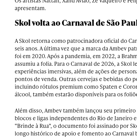
Os artistas Nattan, Xand Avião, Zé Vaqueiro e F
apresentam.
Skol volta ao Carnaval de São Pau
A Skol retorna como patrocinadora oficial do Ca
seis anos. A última vez que a marca da Ambev pat
foi em 2020. Após a pandemia, em 2022, a Bra
assumiu a folia. Para o Carnaval de 2026, a Skol l
experiências imersivas, além de ações de person
pontos de venda. Outras cervejas e bebidas do p
incluindo rótulos premium como Spaten e Coron
álcool, também estarão disponíveis para os foliõ
Além disso, Ambev também lançou seu primeiro e
blocos e ligas independentes do Rio de Janeiro e
“Brinde à Rua”, o documento foi assinado por S
longo histórico de apoio e fomento ao Carnaval br