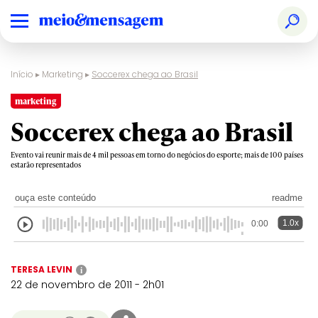
Início
▸
Marketing
▸
Soccerex chega ao Brasil
marketing
Soccerex chega ao Brasil
Evento vai reunir mais de 4 mil pessoas em torno do negócios do esporte; mais de 100 países
estarão representados
ouça este conteúdo
readme
1.0x
0:00
TERESA LEVIN
i
22 de novembro de 2011 - 2h01