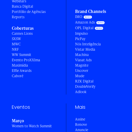
Webinars
Banca Digital
Brand Channels
Portfólio de Agências
IMO
Reports
Amazon Ads
Coberturas
OPL Digital
Cannes Lions
Impulso
SXSW
PicPay
MWC
Nós Inteligência
NRF
Vistar Media
WW Summit
Machina
Evento ProXXIma
Viasat Ads
Maximídia
Magnite
Effie Awards
Uncover
Caboré
Mude
RZK Digital
DoubleVerify
Adlook
Eventos
Mais
Assine
Março
Renove
Women to Watch Summit
Anuncie