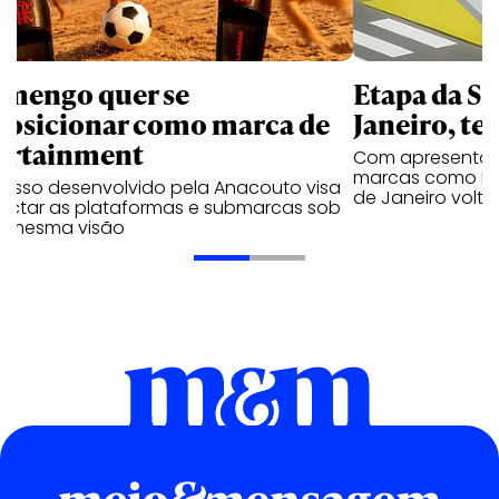
amengo quer se
Etapa da SL
posicionar como marca de
Janeiro, te
ortainment
Com apresentaçã
marcas como Hei
cesso desenvolvido pela Anacouto visa
de Janeiro volta
ectar as plataformas e submarcas sob
 mesma visão