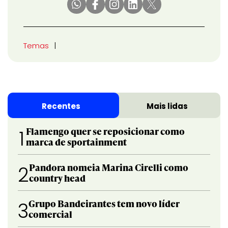
Temas
Recentes
Mais lidas
Flamengo quer se reposicionar como
1
marca de sportainment
Pandora nomeia Marina Cirelli como
2
country head
Grupo Bandeirantes tem novo líder
3
comercial