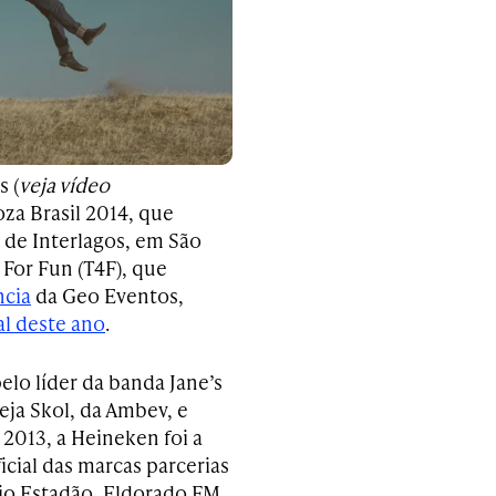
s (
veja vídeo
oza Brasil 2014, que
 de Interlagos, em São
 For Fun (T4F), que
ncia
da Geo Eventos,
al deste ano
.
pelo líder da banda Jane’s
veja Skol, da Ambev, e
2013, a Heineken foi a
icial das marcas parcerias
dio Estadão, Eldorado FM,