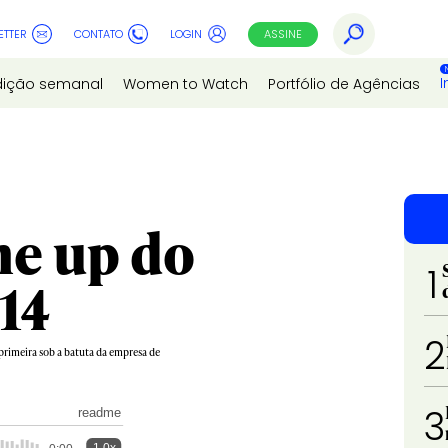
ETTER
CONTATO
LOGIN
ASSINE
I
dição semanal
Women to Watch
Portfólio de Agências
ne up do
1
14
2
a primeira sob a batuta da empresa de
3
readme