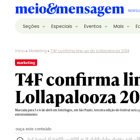
NEWSL
Seções
Especiais
Eventos
Mais
E
Início
▸
Marketing
▸
T4F confirma line up do Lollapalooza 2014
marketing
T4F confirma li
Lollapalooza 20
Marcada para 5 e 6 de abril em Interlagos, em São Paulo, terceira edição do festival será 
entretenimento
ouça este conteúdo