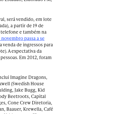
val, será vendido, em lote
da), a partir de 19 de
o telefone e também na
de novembro passa a se
 a venda de ingressos para
te). A expectativa da
 pessoas. Em 2012, foram
inclui Imagine Dragons,
xwell (Swedish House
ulding, Jake Bugg, Kid
ody Beetroots, Capital
ges, Cone Crew Diretoria,
an, Baauer, Krewella, Café