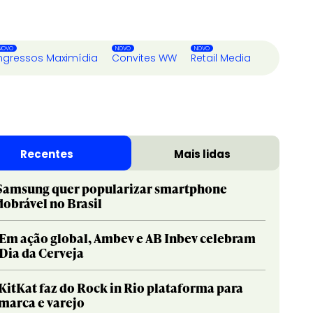
ngressos Maximídia
Convites WW
Retail Media
Recentes
Mais lidas
Samsung quer popularizar smartphone
dobrável no Brasil
Em ação global, Ambev e AB Inbev celebram
Dia da Cerveja
KitKat faz do Rock in Rio plataforma para
marca e varejo