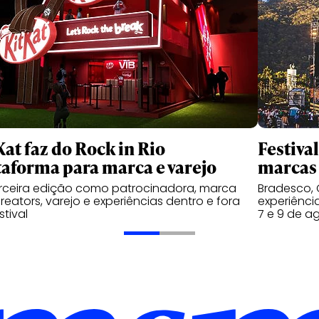
Kat faz do Rock in Rio
Festiva
taforma para marca e varejo
marcas 
rceira edição como patrocinadora, marca
Bradesco, 
reators, varejo e experiências dentro e fora
experiênci
stival
7 e 9 de a