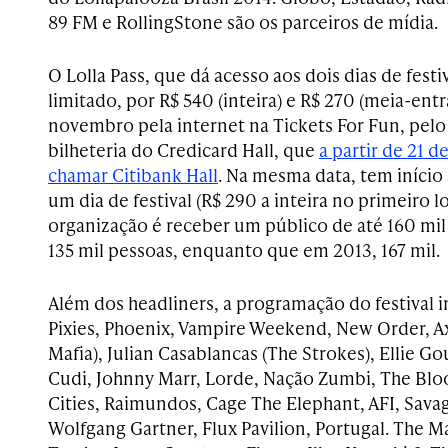
89 FM e RollingStone são os parceiros de mídia.
O Lolla Pass, que dá acesso aos dois dias de festi
limitado, por R$ 540 (inteira) e R$ 270 (meia-entra
novembro pela internet na Tickets For Fun, pel
bilheteria do Credicard Hall, que
a partir de 21 
chamar Citibank Hall
. Na mesma data, tem início
um dia de festival (R$ 290 a inteira no primeiro lo
organização é receber um público de até 160 mil
135 mil pessoas, enquanto que em 2013, 167 mil.
Além dos headliners, a programação do festival 
Pixies, Phoenix, Vampire Weekend, New Order, A
Mafia), Julian Casablancas (The Strokes), Ellie Go
Cudi, Johnny Marr, Lorde, Nação Zumbi, The Blo
Cities, Raimundos, Cage The Elephant, AFI, Sava
Wolfgang Gartner, Flux Pavilion, Portugal. The M