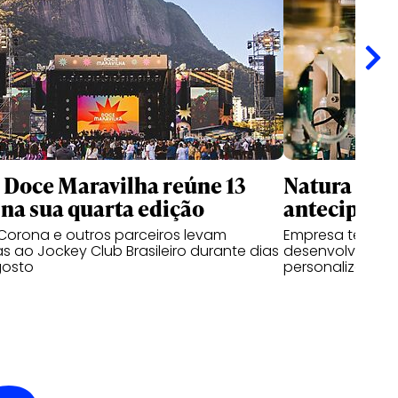
l Doce Maravilha reúne 13
Natura usa 
na sua quarta edição
antecipar f
Corona e outros parceiros levam
Empresa testa p
as ao Jockey Club Brasileiro durante dias
desenvolvem pe
gosto
personalizadas a