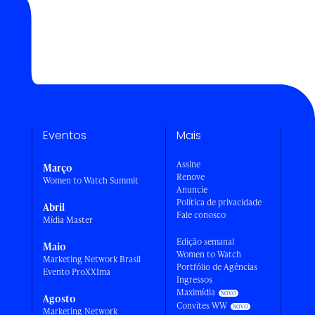
Eventos
Mais
Assine
Março
Renove
Women to Watch Summit
Anuncie
a
Política de privacidade
Abril
Fale conosco
Mídia Master
Edição semanal
Maio
Women to Watch
Marketing Network Brasil
Portfólio de Agências
Evento ProXXIma
Ingressos
Maximídia
Agosto
Convites WW
Marketing Network