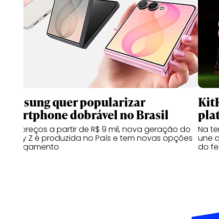
Samsung quer popularizar
Kit
smartphone dobrável no Brasil
pla
Com preços a partir de R$ 9 mil, nova geração do
Na te
Galaxy Z é produzida no País e tem novas opções
une c
de pagamento
do fe