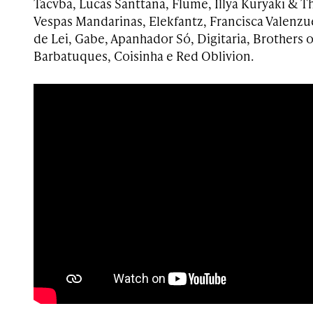
Tacvba, Lucas Santtana, Flume, Illya Kuryaki & Th
Vespas Mandarinas, Elekfantz, Francisca Valenzu
de Lei, Gabe, Apanhador Só, Digitaria, Brothers o
Barbatuques, Coisinha e Red Oblivion.