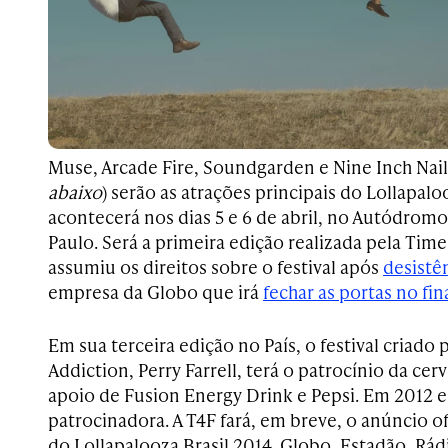
Muse, Arcade Fire, Soundgarden e Nine Inch Nail
abaixo
) serão as atrações principais do Lollapalo
acontecerá nos dias 5 e 6 de abril, no Autódromo
Paulo. Será a primeira edição realizada pela Time
assumiu os direitos sobre o festival após
desistê
empresa da Globo que irá
fechar as portas no fin
Em sua terceira edição no País, o festival criado 
Addiction, Perry Farrell, terá o patrocínio da cer
apoio de Fusion Energy Drink e Pepsi. Em 2012 e 
patrocinadora. A T4F fará, em breve, o anúncio of
do Lollapalooza Brasil 2014. Globo, Estadão, Rá