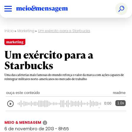
Início
▸
Marketing
▸
Um exército para a Starbucks
marketing
Um exército para a
Starbucks
Uma das cafeterias mais famosas do mundo reforça o valor da marca com ações capazes de
reintegrar militares norte-americanos no mercado de trabalho
ouça este conteúdo
readme
1.0x
0:00
MEIO & MENSAGEM
i
6 de novembro de 2013 - 8h55