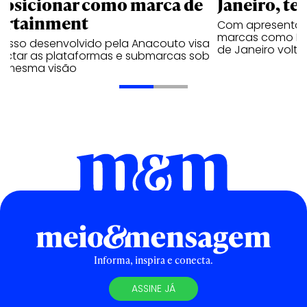
posicionar como marca de
Janeiro, te
ortainment
Com apresentaçã
marcas como Hei
cesso desenvolvido pela Anacouto visa
de Janeiro volta
ectar as plataformas e submarcas sob
 mesma visão
Informa, inspira e conecta.
ASSINE JÁ