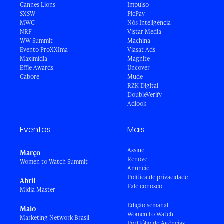
Cannes Lions
Impulso
SXSW
PicPay
MWC
Nós Inteligência
NRF
Vistar Media
WW Summit
Machina
Evento ProXXIma
Viasat Ads
Maximídia
Magnite
Effie Awards
Uncover
Caboré
Mude
RZK Digital
DoubleVerify
Adlook
Eventos
Mais
Assine
Março
Renove
Women to Watch Summit
Anuncie
Política de privacidade
Abril
Fale conosco
Mídia Master
Edição semanal
Maio
Women to Watch
Marketing Network Brasil
Portfólio de Agências