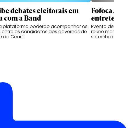
ibe debates eleitorais em
Fofoca Awa
a com a Band
entretenim
da plataforma poderão acompanhar os
Evento dedicado
 entre os candidatos aos governos de
reúne marcas, cr
e do Ceará
setembro