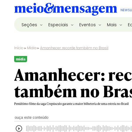
NEWSL
Seções
Especiais
Eventos
Mais
E
Início
▸
Mídia
▸
Amanhecer: recorde também no Brasil
mídia
Amanhecer: re
também no Bras
Penúltimo filme da saga Crepúsculo garante a maior bilheteria de uma estreia no Brasil
ouça este conteúdo