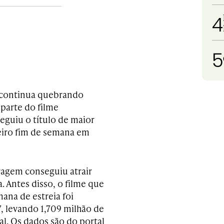
4
5
e continua quebrando
 parte do filme
eguiu o título de maior
meiro fim de semana em
tragem conseguiu atrair
a. Antes disso, o filme que
mana de estreia foi
 levando 1,709 milhão de
al. Os dados são do portal