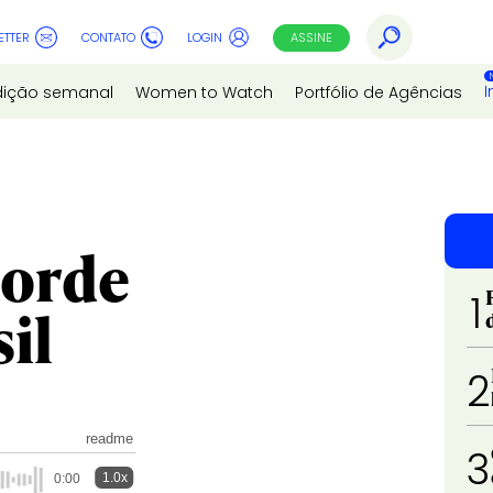
ETTER
CONTATO
LOGIN
ASSINE
I
dição semanal
Women to Watch
Portfólio de Agências
corde
1
il
2
readme
3
1.0x
0:00