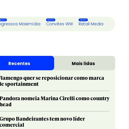
ngressos Maximídia
Convites WW
Retail Media
Recentes
Mais lidas
Flamengo quer se reposicionar como marca
de sportainment
Pandora nomeia Marina Cirelli como country
head
Grupo Bandeirantes tem novo líder
comercial