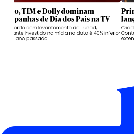
Claro, TIM e Dolly dominam
Pri
campanhas de Dia dos Pais na TV
lan
De acordo com levantamento da Tunad,
Cria
montante investido na mídia na data é 40% inferior
Conte
ao do ano passado
exten