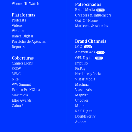
Women To Watch
Patrocinados
Retail Media
Plataformas
Creators & Influencers
Podcasts
Out-Of-Home
Vídeos
Martechs & Adtechs
Webinars
Banca Digital
Brand Channels
Portfólio de Agências
IMO
Reports
Amazon Ads
Coberturas
OPL Digital
Cannes Lions
Impulso
SXSW
PicPay
MWC
Nós Inteligência
NRF
Vistar Media
WW Summit
Machina
Evento ProXXIma
Viasat Ads
Maximídia
Magnite
Effie Awards
Uncover
Caboré
Mude
RZK Digital
DoubleVerify
Adlook