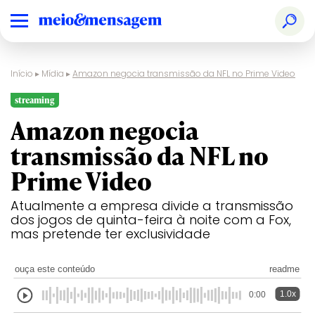
Início
▸
Mídia
▸
Amazon negocia transmissão da NFL no Prime Video
streaming
Amazon negocia
transmissão da NFL no
Prime Video
Atualmente a empresa divide a transmissão
dos jogos de quinta-feira à noite com a Fox,
mas pretende ter exclusividade
ouça este conteúdo
readme
1.0x
0:00