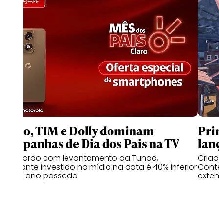
Claro, TIM e Dolly dominam
Pri
campanhas de Dia dos Pais na TV
lan
De acordo com levantamento da Tunad,
Cria
montante investido na mídia na data é 40% inferior
Conte
ao do ano passado
exten