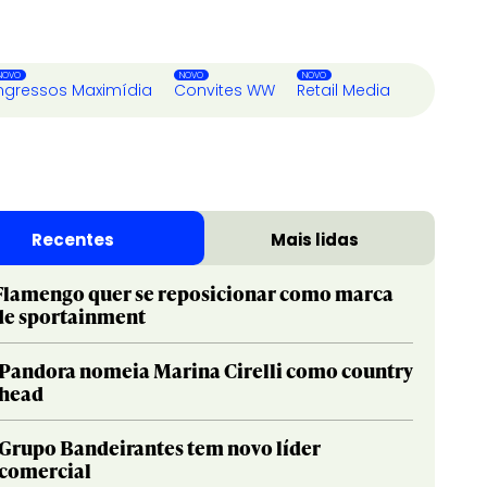
ngressos Maximídia
Convites WW
Retail Media
Recentes
Mais lidas
Flamengo quer se reposicionar como marca
de sportainment
Pandora nomeia Marina Cirelli como country
head
Grupo Bandeirantes tem novo líder
comercial