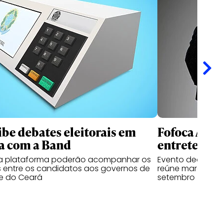
ibe debates eleitorais em
Fofoca Awa
a com a Band
entretenim
da plataforma poderão acompanhar os
Evento dedicado
 entre os candidatos aos governos de
reúne marcas, cr
e do Ceará
setembro