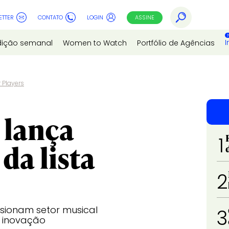
ETTER
CONTATO
LOGIN
ASSINE
I
dição semanal
Women to Watch
Portfólio de Agências
 Players
 lança
1
da lista
2
ionam setor musical
3
e inovação