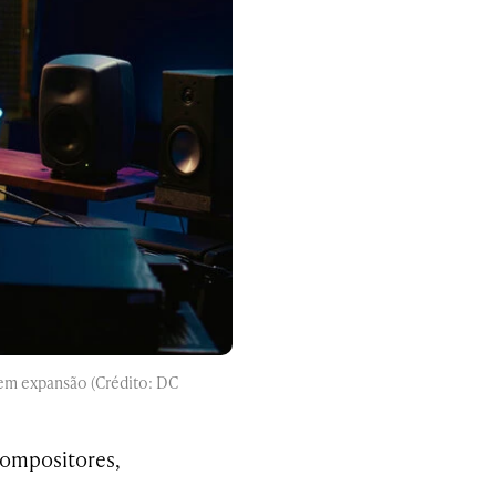
 em expansão (Crédito: DC
compositores,