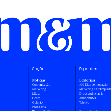
Seções
Especiais
Notícias
Editoriais
Comunicação
100 Dias de Inovação
Marketing
Marketing na Olimpíad
Mídia
Drops Agências &
Gente
Anunciantes
Opinião
Talento
ProXXIma