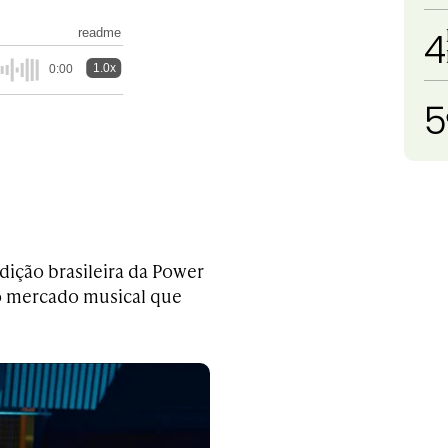
4
readme
1.0x
0:00
5
dição brasileira da Power
 do mercado musical que