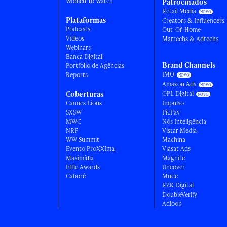
Women To Watch
Patrocinados
Retail Media
Plataformas
Creators & Influencers
Podcasts
Out-Of-Home
Vídeos
Martechs & Adtechs
Webinars
Banca Digital
Brand Channels
Portfólio de Agências
IMO
Reports
Amazon Ads
Coberturas
OPL Digital
Cannes Lions
Impulso
SXSW
PicPay
MWC
Nós Inteligência
NRF
Vistar Media
WW Summit
Machina
Evento ProXXIma
Viasat Ads
Maximídia
Magnite
Effie Awards
Uncover
Caboré
Mude
RZK Digital
DoubleVerify
Adlook