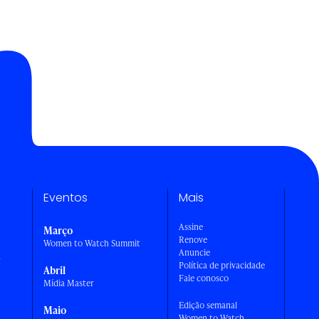
Eventos
Mais
Assine
Março
Renove
Women to Watch Summit
Anuncie
a
Política de privacidade
Abril
Fale conosco
Mídia Master
Edição semanal
Maio
Women to Watch