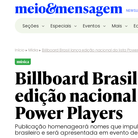
NEWSL
Seções
Especiais
Eventos
Mais
E
Início
▸
Mídia
▸
Billboard Brasil lança edição nacional da lista Power
música
Billboard Brasil
edição nacional 
Power Players
Publicação homenageará nomes que impuls
brasileiro e será apresentada em evento d