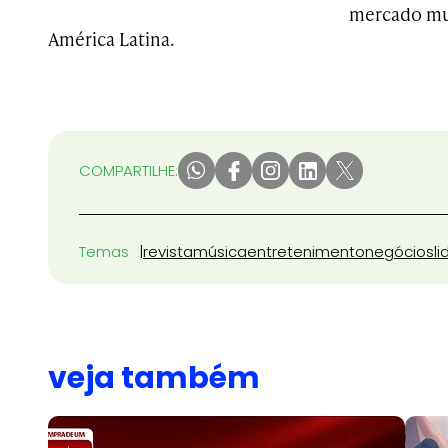
mercado mus
América Latina.
COMPARTILHE:
Temas
revista
música
entretenimento
negócios
l
veja também