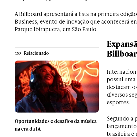
A Billboard apresentará a lista na primeira ediç
Business, evento de inovação que acontecerá ent
Parque Ibirapuera, em São Paulo.
Expansão
Billboar
Relacionado
Internacion
possui uma s
destacam os
diversos se
esportes.
Segundo a p
Oportunidades e desafios da música
lançamento 
na era da IA
brasileira é