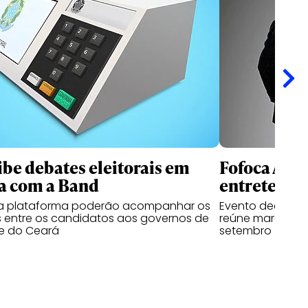
ibe debates eleitorais em
Fofoca Awa
a com a Band
entretenim
da plataforma poderão acompanhar os
Evento dedicado
 entre os candidatos aos governos de
reúne marcas, cr
e do Ceará
setembro