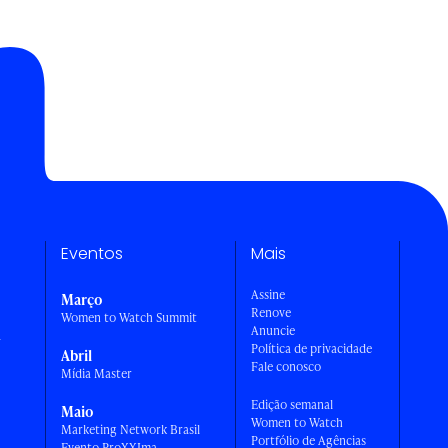
Eventos
Mais
Assine
Março
Renove
Women to Watch Summit
Anuncie
a
Política de privacidade
Abril
Fale conosco
Mídia Master
Edição semanal
Maio
Women to Watch
Marketing Network Brasil
Portfólio de Agências
Evento ProXXIma