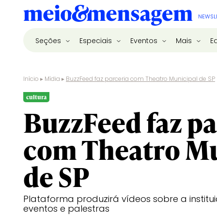
NEWSL
Seções
Especiais
Eventos
Mais
E
Início
▸
Mídia
▸
BuzzFeed faz parceria com Theatro Municipal de SP
cultura
BuzzFeed faz pa
com Theatro Mu
de SP
Plataforma produzirá vídeos sobre a institu
eventos e palestras