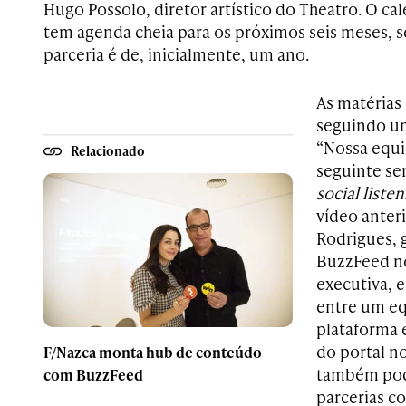
Hugo Possolo, diretor artístico do Theatro. O ca
tem agenda cheia para os próximos seis meses, 
parceria é de, inicialmente, um ano.
As matérias
seguindo um
“Nossa equi
Relacionado
seguinte se
social liste
vídeo anteri
Rodrigues, 
BuzzFeed no
executiva, e
entre um eq
plataforma 
do portal 
F/Nazca monta hub de conteúdo
também pode
com BuzzFeed
parcerias c