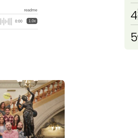
4
readme
1.0x
0:00
5