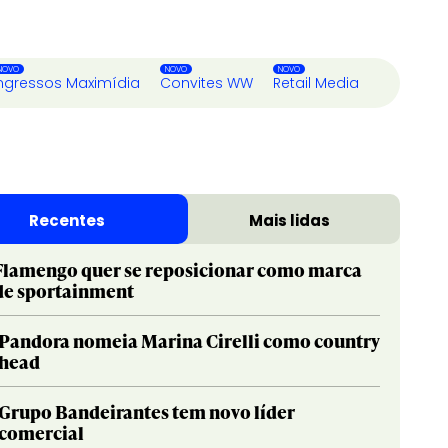
ngressos Maximídia
Convites WW
Retail Media
Recentes
Mais lidas
Flamengo quer se reposicionar como marca
de sportainment
Pandora nomeia Marina Cirelli como country
head
Grupo Bandeirantes tem novo líder
comercial