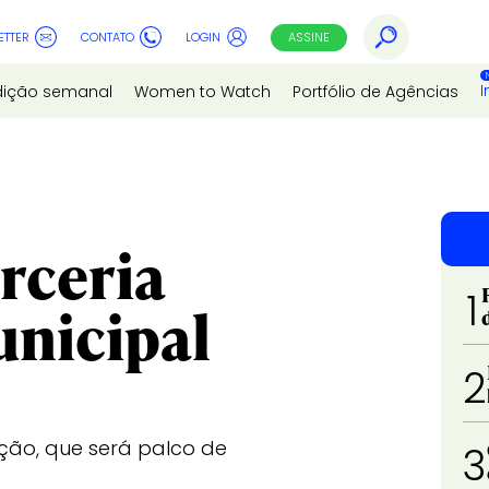
ETTER
CONTATO
LOGIN
ASSINE
I
dição semanal
Women to Watch
Portfólio de Agências
rceria
1
nicipal
2
ição, que será palco de
3