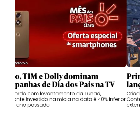
Claro, TIM e Dolly dominam
Pri
campanhas de Dia dos Pais na TV
lan
De acordo com levantamento da Tunad,
Cria
montante investido na mídia na data é 40% inferior
Conte
ao do ano passado
exten