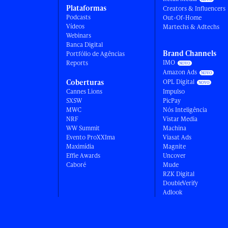
Plataformas
Creators & Influencers
Podcasts
Out-Of-Home
Vídeos
Martechs & Adtechs
Webinars
Banca Digital
Brand Channels
Portfólio de Agências
IMO
Reports
Amazon Ads
Coberturas
OPL Digital
Cannes Lions
Impulso
SXSW
PicPay
MWC
Nós Inteligência
NRF
Vistar Media
WW Summit
Machina
Evento ProXXIma
Viasat Ads
Maximídia
Magnite
Effie Awards
Uncover
Caboré
Mude
RZK Digital
DoubleVerify
Adlook