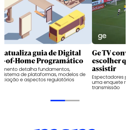
B atualiza guia de Digital
Ge TV convi
t-of-Home Programático
escolher qu
assistir
umento detalha fundamentos,
ssistema de plataformas, modelos de
Espectadores po
ociação e aspectos regulatórios
uma enquete no
transmissão