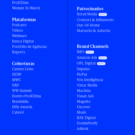
ProXXIma
Women To Watch
Patrocinados
Retail Media
Plataformas
Creators & Influencers
Podcasts
Out-Of-Home
Vídeos
Martechs & Adtechs
Webinars
Banca Digital
Brand Channels
Portfólio de Agências
IMO
Reports
Amazon Ads
Coberturas
OPL Digital
Cannes Lions
Impulso
SXSW
PicPay
MWC
Nós Inteligência
NRF
Vistar Media
WW Summit
Machina
Evento ProXXIma
Viasat Ads
Maximídia
Magnite
Effie Awards
Uncover
Caboré
Mude
RZK Digital
DoubleVerify
Adlook