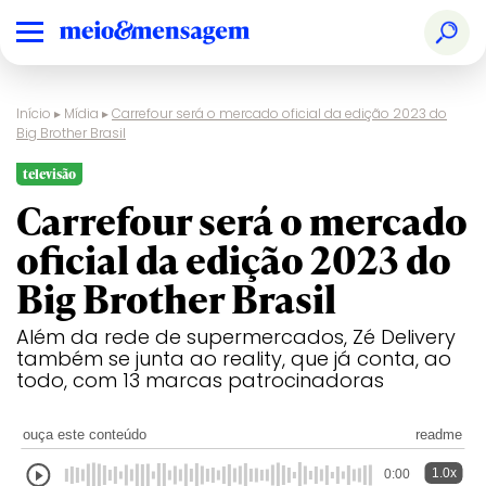
Início
▸
Mídia
▸
Carrefour será o mercado oficial da edição 2023 do
Big Brother Brasil
televisão
Carrefour será o mercado
oficial da edição 2023 do
Big Brother Brasil
Além da rede de supermercados, Zé Delivery
também se junta ao reality, que já conta, ao
todo, com 13 marcas patrocinadoras
ouça este conteúdo
readme
1.0x
0:00