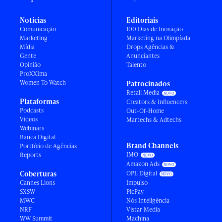
Notícias
Editoriais
Comunicação
100 Dias de Inovação
Marketing
Marketing na Olimpíada
Mídia
Drops Agências &
Gente
Anunciantes
Opinião
Talento
ProXXIma
Women To Watch
Patrocinados
Retail Media
Plataformas
Creators & Influencers
Podcasts
Out-Of-Home
Vídeos
Martechs & Adtechs
Webinars
Banca Digital
Brand Channels
Portfólio de Agências
IMO
Reports
Amazon Ads
Coberturas
OPL Digital
Cannes Lions
Impulso
SXSW
PicPay
MWC
Nós Inteligência
NRF
Vistar Media
WW Summit
Machina