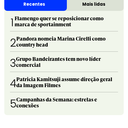
Recentes
Mais lidas
Flamengo quer se reposicionar como
1
marca de sportainment
Pandora nomeia Marina Cirelli como
2
country head
Grupo Bandeirantes tem novo líder
3
comercial
Patricia Kamitsuji assume direção geral
4
da Imagem Filmes
Campanhas da Semana: estrelas e
5
conexões