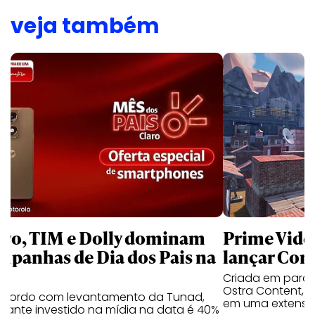
veja também
aro, TIM e Dolly dominam
Prime Video
mpanhas de Dia dos Pais na
lançar Corr
Criada em parc
Ostra Content, i
acordo com levantamento da Tunad,
em uma extensão
tante investido na mídia na data é 40%