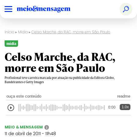
Início
▸
Mídia
▸
Celso Marche, da RAC, morre em São Paulo
mídia
Celso Marche, da RAC,
morre em São Paulo
Profissional teve carreira marcada por atuação na publicidade da Editora Globo,
Bandeirantes e Getty Images
ouça este conteúdo
readme
1.0x
0:00
MEIO & MENSAGEM
i
11 de abril de 2011 - 11h48