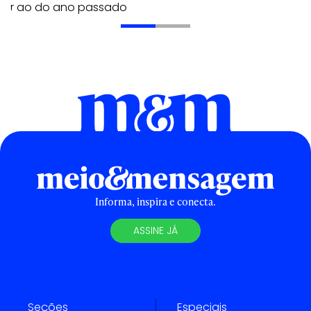
erior ao do ano passado
Informa, inspira e conecta.
ASSINE JÁ
Seções
Especiais