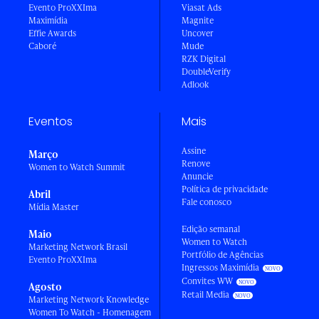
Evento ProXXIma
Viasat Ads
Maximídia
Magnite
Effie Awards
Uncover
Caboré
Mude
RZK Digital
DoubleVerify
Adlook
Eventos
Mais
Assine
Março
Renove
Women to Watch Summit
Anuncie
Política de privacidade
Abril
Fale conosco
Mídia Master
Edição semanal
Maio
Women to Watch
Marketing Network Brasil
Portfólio de Agências
Evento ProXXIma
Ingressos Maximídia
Convites WW
Agosto
Retail Media
Marketing Network Knowledge
Women To Watch - Homenagem