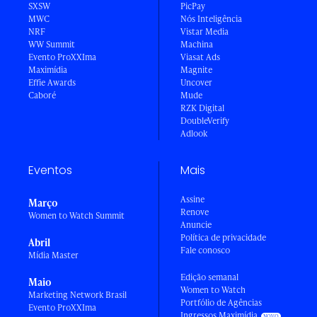
SXSW
PicPay
MWC
Nós Inteligência
NRF
Vistar Media
WW Summit
Machina
Evento ProXXIma
Viasat Ads
Maximídia
Magnite
Effie Awards
Uncover
Caboré
Mude
RZK Digital
DoubleVerify
Adlook
Eventos
Mais
Assine
Março
Renove
Women to Watch Summit
Anuncie
Política de privacidade
Abril
Fale conosco
Mídia Master
Edição semanal
Maio
Women to Watch
Marketing Network Brasil
Portfólio de Agências
Evento ProXXIma
Ingressos Maximídia