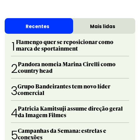
Recentes
Mais lidas
Flamengo quer se reposicionar como
1
marca de sportainment
Pandora nomeia Marina Cirelli como
2
country head
Grupo Bandeirantes tem novo líder
3
comercial
Patricia Kamitsuji assume direção geral
4
da Imagem Filmes
Campanhas da Semana: estrelas e
5
conexões