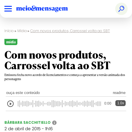
Início
▸
Mídia
▸
Com novos produtos, Carrossel volta ao SBT
mídia
Com novos produtos,
Carrossel volta ao SBT
Emissora fecha novo acordo de licenciamentos e começa a apresentar a versão animada dos
personagens
ouça este conteúdo
readme
1.0x
0:00
BÁRBARA SACCHITIELLO
i
2 de abril de 2015 - 1h16