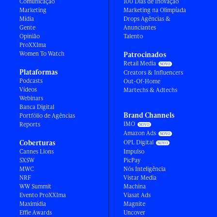
Comunicação
100 Dias de Inovação
Marketing
Marketing na Olimpíada
Mídia
Drops Agências &
Gente
Anunciantes
Opinião
Talento
ProXXIma
Women To Watch
Patrocinados
Retail Media
Plataformas
Creators & Influencers
Podcasts
Out-Of-Home
Vídeos
Martechs & Adtechs
Webinars
Banca Digital
Brand Channels
Portfólio de Agências
IMO
Reports
Amazon Ads
Coberturas
OPL Digital
Cannes Lions
Impulso
SXSW
PicPay
MWC
Nós Inteligência
NRF
Vistar Media
WW Summit
Machina
Evento ProXXIma
Viasat Ads
Maximídia
Magnite
Effie Awards
Uncover