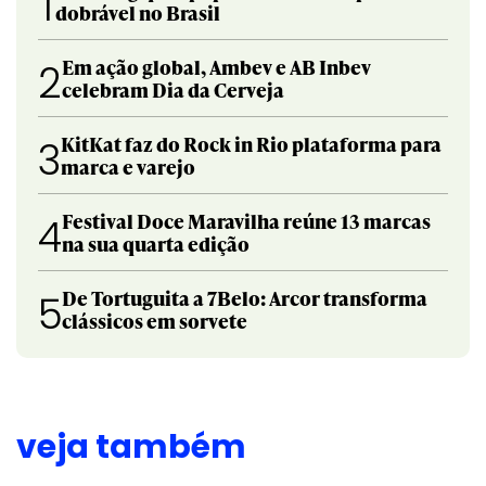
1
dobrável no Brasil
Em ação global, Ambev e AB Inbev
2
celebram Dia da Cerveja
KitKat faz do Rock in Rio plataforma para
3
marca e varejo
Festival Doce Maravilha reúne 13 marcas
4
na sua quarta edição
De Tortuguita a 7Belo: Arcor transforma
5
clássicos em sorvete
veja também