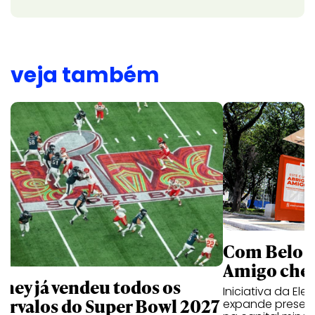
veja também
Com Belo H
Amigo cheg
sney já vendeu todos os
Iniciativa da El
tervalos do Super Bowl 2027
expande presen