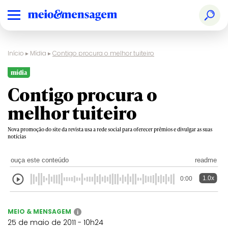
Início
▸
Mídia
▸
Contigo procura o melhor tuiteiro
mídia
Contigo procura o
melhor tuiteiro
Nova promoção do site da revista usa a rede social para oferecer prêmios e divulgar as suas
notícias
ouça este conteúdo
readme
1.0x
0:00
MEIO & MENSAGEM
i
25 de maio de 2011 - 10h24