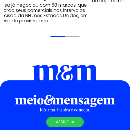
na capital minei
resa já negociou com 58 marcas, que
ularão seus comerciais nos intervalos
ecisão da NFL, nos Estados Unidos, em
reiro do próximo ano
Informa, inspira e conecta.
ASSINE JÁ