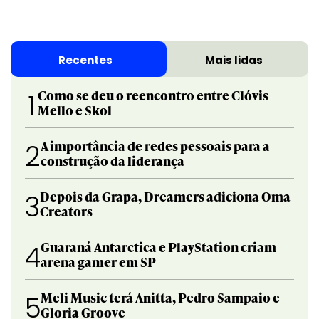
Recentes
Mais lidas
Como se deu o reencontro entre Clóvis
1
Mello e Skol
A importância de redes pessoais para a
2
construção da liderança
Depois da Grapa, Dreamers adiciona Oma
3
Creators
Guaraná Antarctica e PlayStation criam
4
arena gamer em SP
Meli Music terá Anitta, Pedro Sampaio e
5
Gloria Groove