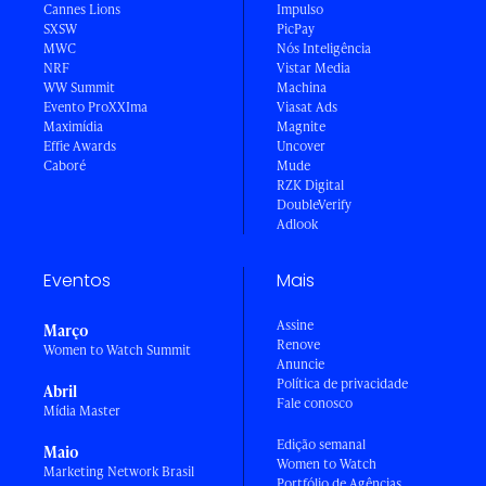
Cannes Lions
Impulso
SXSW
PicPay
MWC
Nós Inteligência
NRF
Vistar Media
WW Summit
Machina
Evento ProXXIma
Viasat Ads
Maximídia
Magnite
Effie Awards
Uncover
Caboré
Mude
RZK Digital
DoubleVerify
Adlook
Eventos
Mais
Assine
Março
Renove
Women to Watch Summit
Anuncie
Política de privacidade
Abril
Fale conosco
Mídia Master
Edição semanal
Maio
Women to Watch
Marketing Network Brasil
Portfólio de Agências