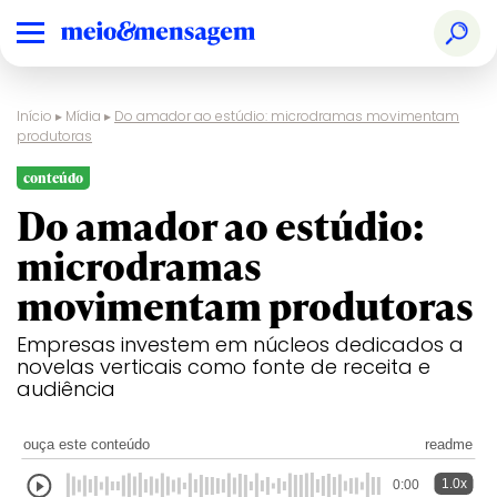
Início
▸
Mídia
▸
Do amador ao estúdio: microdramas movimentam
produtoras
conteúdo
Do amador ao estúdio:
microdramas
movimentam produtoras
Empresas investem em núcleos dedicados a
novelas verticais como fonte de receita e
audiência
ouça este conteúdo
readme
1.0x
0:00