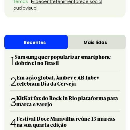
Temas
vídeo
entretenimento
rede social
audiovisual
Recentes
Mais lidas
Samsung quer popularizar smartphone
1
dobrável no Brasil
Em ação global, Ambev e AB Inbev
2
celebram Dia da Cerveja
KitKat faz do Rock in Rio plataforma para
3
marca e varejo
Festival Doce Maravilha reúne 13 marcas
4
na sua quarta edição