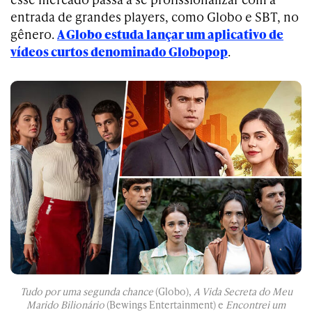
entrada de grandes players, como Globo e SBT, no
gênero.
A Globo estuda lançar um aplicativo de
vídeos curtos denominado Globopop
.
Tudo por uma segunda chance
(Globo),
A Vida Secreta do Meu
Marido Bilionário
(Bewings Entertainment) e
Encontrei um