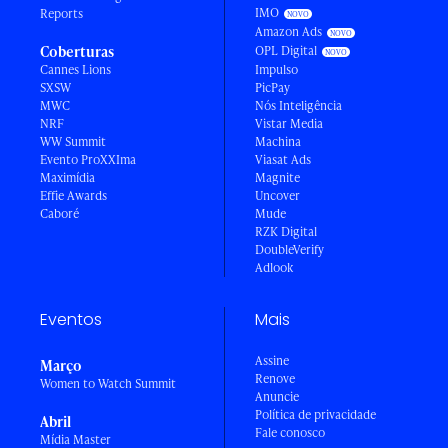
IMO
Reports
Amazon Ads
Coberturas
OPL Digital
Cannes Lions
Impulso
SXSW
PicPay
MWC
Nós Inteligência
NRF
Vistar Media
WW Summit
Machina
Evento ProXXIma
Viasat Ads
Maximídia
Magnite
Effie Awards
Uncover
Caboré
Mude
RZK Digital
DoubleVerify
Adlook
Eventos
Mais
Assine
Março
Renove
Women to Watch Summit
Anuncie
Política de privacidade
Abril
Fale conosco
Mídia Master