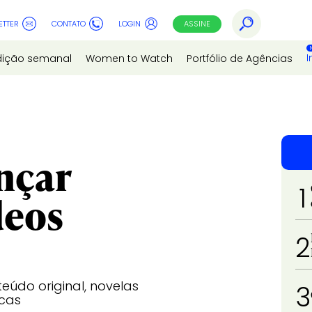
ETTER
CONTATO
LOGIN
ASSINE
I
dição semanal
Women to Watch
Portfólio de Agências
nçar
1
deos
2
eúdo original, novelas
3
rcas