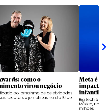
Awards: como o
Meta é res
nimento virou negócio
impactos s
infantil
icado ao jornalismo de celebridades
s, creators e jornalistas no dia 16 de
Big tech é cond
México, nos Est
milhões