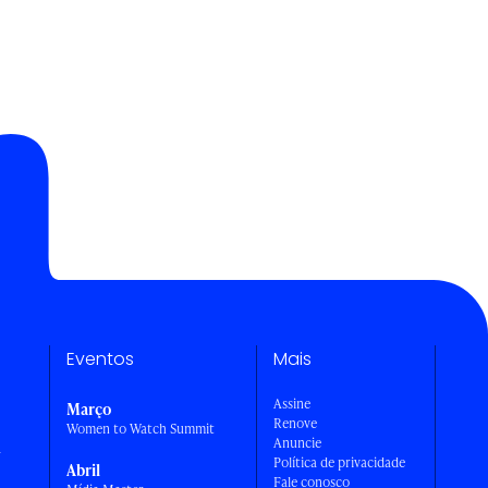
Eventos
Mais
Assine
Março
Renove
Women to Watch Summit
Anuncie
a
Política de privacidade
Abril
Fale conosco