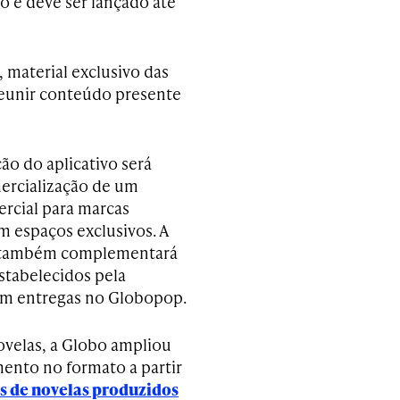
o e deve ser lançado até
 material exclusivo das
 reunir conteúdo presente
ão do aplicativo será
mercialização de um
rcial para marcas
m espaços exclusivos. A
 também complementará
estabelecidos pela
om entregas no Globopop.
ovelas, a Globo ampliou
mento no formato a partir
 de novelas produzidos