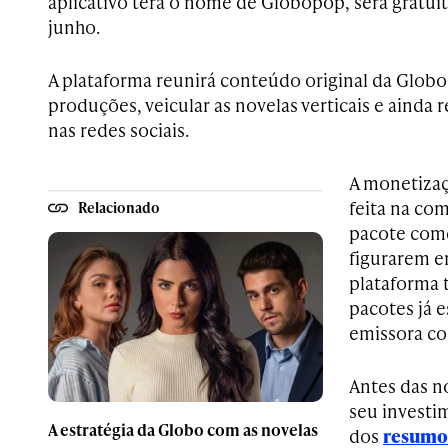
aplicativo terá o nome de Globopop, será gratuit
junho.
A plataforma reunirá conteúdo original da Globo,
produções, veicular as novelas verticais e ainda
nas redes sociais.
A monetizaç
feita na co
Relacionado
pacote come
figurarem e
plataforma
pacotes já 
emissora c
Antes das n
seu investi
A estratégia da Globo com as novelas
dos
resumos