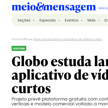
NEWSL
Seções
Especiais
Eventos
Mais
E
Início
▸
Mídia
▸
Globo estuda lançar aplicativo de vídeos curtos
televisão
Globo estuda la
aplicativo de ví
curtos
Projeto prevê plataforma gratuita com cont
verticais e modelo comercial voltado a ma