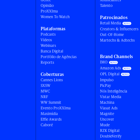
Opinião
Talento
ProXXIma
Women To Watch
Patrocinados
Retail Media
Plataformas
Creators & Influencers
Podcasts
Out-Of-Home
Vídeos
Martechs & Adtechs
Webinars
Banca Digital
Brand Channels
Portfólio de Agências
IMO
Reports
Amazon Ads
Coberturas
OPL Digital
Cannes Lions
Impulso
SXSW
PicPay
MWC
Nós Inteligência
NRF
Vistar Media
WW Summit
Machina
Evento ProXXIma
Viasat Ads
Maximídia
Magnite
Effie Awards
Uncover
Caboré
Mude
RZK Digital
DoubleVerify