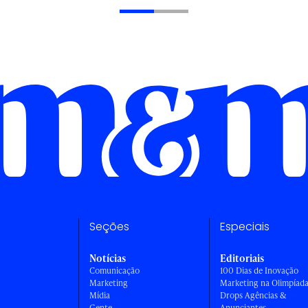
Seções
Especiais
Notícias
Editoriais
Comunicação
100 Dias de Inovação
Marketing
Marketing na Olimpíad
Mídia
Drops Agências &
Gente
Anunciantes