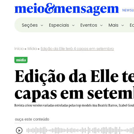
NEWSL
Seções
Especiais
Eventos
Mais
E
Início
▸
Mídia
▸
Edição da Elle terá 4 capas em setembro
mídia
Edição da Elle t
capas em setem
Revista criou versões variadas estreladas pelas top models Ana Beatriz Barros, Izabel Gou
ouça este conteúdo