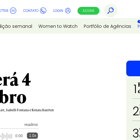
ETTER
CONTATO
LOGIN
ASSINE
I
dição semanal
Women to Watch
Portfólio de Agências
erá 4
1
bro
2
lart, Isabelli Fontana e Renata Kuerten
readme
3
1.0x
0:00