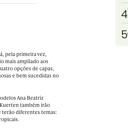
4
5
, pela primeira vez,
do mais ampliado aos
 quatro opções de capas,
mosas e bem sucedidas no
modelos Ana Beatriz
a Kuerten também irão
e terão diferentes temas:
opicais.