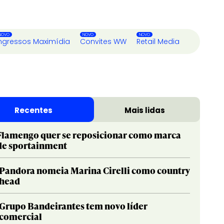
ngressos Maximídia
Convites WW
Retail Media
Recentes
Mais lidas
Flamengo quer se reposicionar como marca
de sportainment
Pandora nomeia Marina Cirelli como country
head
Grupo Bandeirantes tem novo líder
comercial