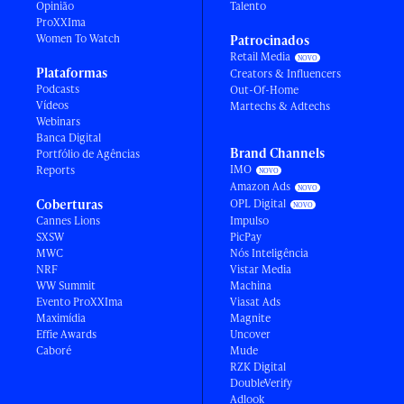
Opinião
Talento
ProXXIma
Women To Watch
Patrocinados
Retail Media
Plataformas
Creators & Influencers
Podcasts
Out-Of-Home
Vídeos
Martechs & Adtechs
Webinars
Banca Digital
Brand Channels
Portfólio de Agências
IMO
Reports
Amazon Ads
Coberturas
OPL Digital
Cannes Lions
Impulso
SXSW
PicPay
MWC
Nós Inteligência
NRF
Vistar Media
WW Summit
Machina
Evento ProXXIma
Viasat Ads
Maximídia
Magnite
Effie Awards
Uncover
Caboré
Mude
RZK Digital
DoubleVerify
Adlook