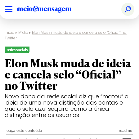
Início
▸
Mídia
▸
Elon Musk muda de ideia e cancela selo “Oficial” no
Twitter
redes sociais
Elon Musk muda de ideia
e cancela selo “Oficial”
no Twitter
Novo dono da rede social diz que “matou” a
ideia de uma nova distinção das contas e
que o selo azul seguirá como a única
distinção entre os usuários
ouça este conteúdo
readme