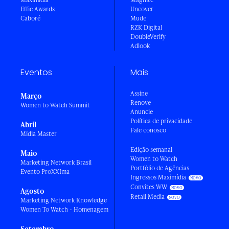
Effie Awards
Uncover
Caboré
Mude
RZK Digital
DoubleVerify
Adlook
Eventos
Mais
Assine
Março
Renove
Women to Watch Summit
Anuncie
Política de privacidade
Abril
Fale conosco
Mídia Master
Edição semanal
Maio
Women to Watch
Marketing Network Brasil
Portfólio de Agências
Evento ProXXIma
Ingressos Maximídia
Convites WW
Agosto
Retail Media
Marketing Network Knowledge
Women To Watch - Homenagem
Setembro