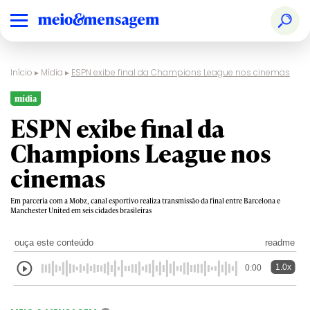
Início
▸
Mídia
▸
ESPN exibe final da Champions League nos cinemas
mídia
ESPN exibe final da
Champions League nos
cinemas
Em parceria com a Mobz, canal esportivo realiza transmissão da final entre Barcelona e
Manchester United em seis cidades brasileiras
ouça este conteúdo
readme
1.0x
0:00