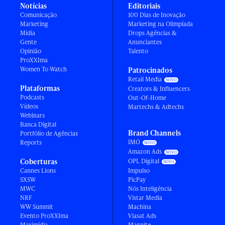
Notícias
Editoriais
Comunicação
100 Dias de Inovação
Marketing
Marketing na Olimpíada
Mídia
Drops Agências &
Gente
Anunciantes
Opinião
Talento
ProXXIma
Women To Watch
Patrocinados
Retail Media
Plataformas
Creators & Influencers
Podcasts
Out-Of-Home
Vídeos
Martechs & Adtechs
Webinars
Banca Digital
Brand Channels
Portfólio de Agências
IMO
Reports
Amazon Ads
Coberturas
OPL Digital
Cannes Lions
Impulso
SXSW
PicPay
MWC
Nós Inteligência
NRF
Vistar Media
WW Summit
Machina
Evento ProXXIma
Viasat Ads
Maximídia
Magnite