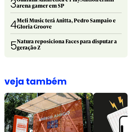
3
arena gamer em SP
Meli Music terá Anitta, Pedro Sampaio e
4
Gloria Groove
Natura reposiciona Faces para disputar a
5
geração Z
veja também