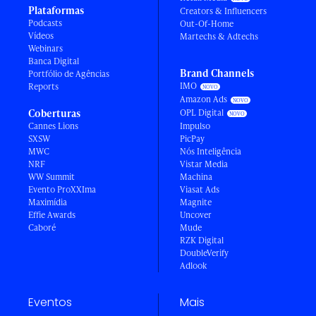
Plataformas
Creators & Influencers
Podcasts
Out-Of-Home
Vídeos
Martechs & Adtechs
Webinars
Banca Digital
Brand Channels
Portfólio de Agências
IMO
Reports
Amazon Ads
Coberturas
OPL Digital
Cannes Lions
Impulso
SXSW
PicPay
MWC
Nós Inteligência
NRF
Vistar Media
WW Summit
Machina
Evento ProXXIma
Viasat Ads
Maximídia
Magnite
Effie Awards
Uncover
Caboré
Mude
RZK Digital
DoubleVerify
Adlook
Eventos
Mais