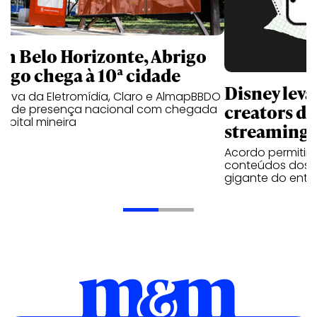
m Belo Horizonte, Abrigo
igo chega à 10ª cidade
Disney lev
iativa da Eletromídia, Claro e AlmapBBDO
creators do
ande presença nacional com chegada
apital mineira
streaming
Acordo permitirá
conteúdos dos p
gigante do entr