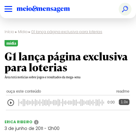
Início
▸
Mídia
▸
G1 lança página exclusiva para loterias
mídia
G1 lança página exclusiva
para loterias
Área terá notícias sobre jogos e resultados da mega-sena
ouça este conteúdo
readme
1.0x
0:00
ERICA RIBEIRO
i
3 de junho de 2011 - 12h00