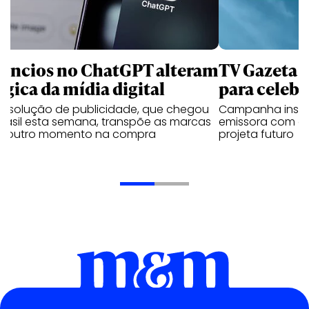
úncios no ChatGPT alteram
TV Gazeta 
ógica da mídia digital
para celebr
a solução de publicidade, que chegou
Campanha institu
Brasil esta semana, transpõe as marcas
emissora com o 
a outro momento na compra
projeta futuro