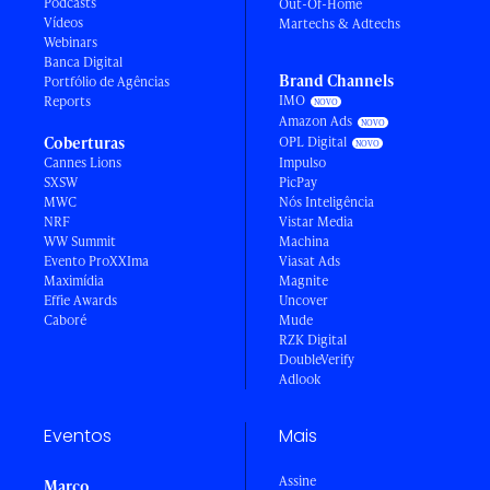
Podcasts
Out-Of-Home
Vídeos
Martechs & Adtechs
Webinars
Banca Digital
Brand Channels
Portfólio de Agências
IMO
Reports
Amazon Ads
Coberturas
OPL Digital
Cannes Lions
Impulso
SXSW
PicPay
MWC
Nós Inteligência
NRF
Vistar Media
WW Summit
Machina
Evento ProXXIma
Viasat Ads
Maximídia
Magnite
Effie Awards
Uncover
Caboré
Mude
RZK Digital
DoubleVerify
Adlook
Eventos
Mais
Assine
Março