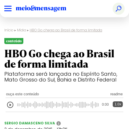
Início
▸
Mídia
▸
HBO Go chega ao Brasil de forma limitada
conteúdo
HBO Go chega ao Brasil
de forma limitada
Plataforma será lançada no Espírito Santo,
Mato Grosso do Sul, Bahia e Distrito Federal
ouça este conteúdo
readme
1.0x
0:00
SERGIO DAMASCENO SILVA
i