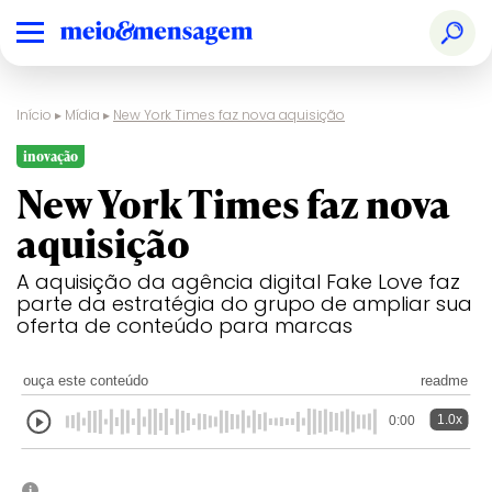
Início
▸
Mídia
▸
New York Times faz nova aquisição
inovação
New York Times faz nova
aquisição
A aquisição da agência digital Fake Love faz
parte da estratégia do grupo de ampliar sua
oferta de conteúdo para marcas
ouça este conteúdo
readme
1.0x
0:00
i