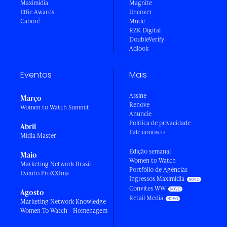
Maximídia
Magnite
Effie Awards
Uncover
Caboré
Mude
RZK Digital
DoubleVerify
Adlook
Eventos
Mais
Assine
Março
Renove
Women to Watch Summit
Anuncie
Política de privacidade
Abril
Fale conosco
Mídia Master
Edição semanal
Maio
Women to Watch
Marketing Network Brasil
Portfólio de Agências
Evento ProXXIma
Ingressos Maximídia
Convites WW
Agosto
Retail Media
Marketing Network Knowledge
Women To Watch - Homenagem