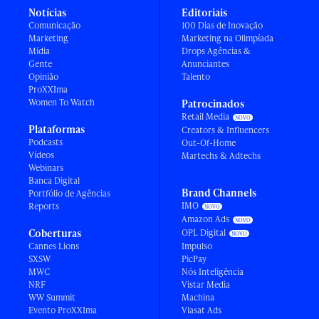
Notícias
Editoriais
Comunicação
100 Dias de Inovação
Marketing
Marketing na Olimpíada
Mídia
Drops Agências &
Gente
Anunciantes
Opinião
Talento
ProXXIma
Women To Watch
Patrocinados
Retail Media
Plataformas
Creators & Influencers
Podcasts
Out-Of-Home
Vídeos
Martechs & Adtechs
Webinars
Banca Digital
Brand Channels
Portfólio de Agências
IMO
Reports
Amazon Ads
Coberturas
OPL Digital
Cannes Lions
Impulso
SXSW
PicPay
MWC
Nós Inteligência
NRF
Vistar Media
WW Summit
Machina
Evento ProXXIma
Viasat Ads