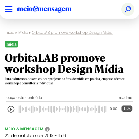
Início
▸
Mídia
▸
OrbitaLAB promove workshop Design Mídia
mídia
OrbitaLAB promove
workshop Design Mídia
Para os interessados em colocar projetos na área de mídia em prática, empresa oferece
workshop e consultoria individual
ouça este conteúdo
readme
1.0x
0:00
MEIO & MENSAGEM
i
22 de outubro de 2013 - 1h16