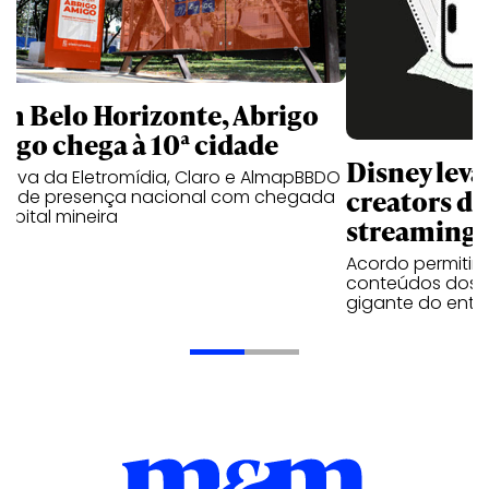
m Belo Horizonte, Abrigo
igo chega à 10ª cidade
Disney lev
iativa da Eletromídia, Claro e AlmapBBDO
creators do
ande presença nacional com chegada
apital mineira
streaming
Acordo permitirá
conteúdos dos p
gigante do entr