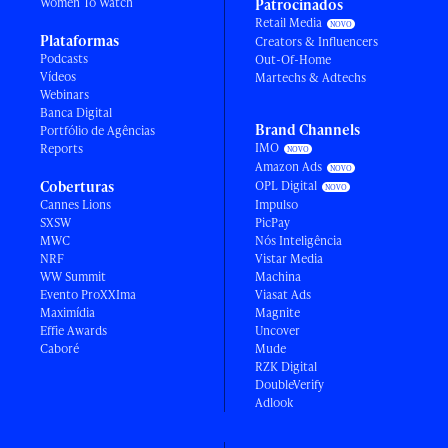
Women To Watch
Patrocinados
Retail Media
Plataformas
Creators & Influencers
Podcasts
Out-Of-Home
Vídeos
Martechs & Adtechs
Webinars
Banca Digital
Brand Channels
Portfólio de Agências
IMO
Reports
Amazon Ads
Coberturas
OPL Digital
Cannes Lions
Impulso
SXSW
PicPay
MWC
Nós Inteligência
NRF
Vistar Media
WW Summit
Machina
Evento ProXXIma
Viasat Ads
Maximídia
Magnite
Effie Awards
Uncover
Caboré
Mude
RZK Digital
DoubleVerify
Adlook