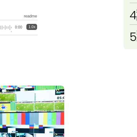
4
readme
1.0x
0:00
5