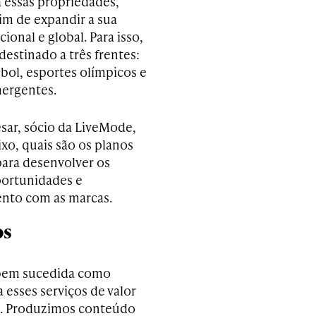
a essas propriedades,
im de expandir a sua
ional e global. Para isso,
 destinado a três frentes:
ebol, esportes olímpicos e
ergentes.
sar, sócio da LiveMode,
ixo, quais são os planos
para desenvolver os
portunidades e
nto com as marcas.
os
 bem sucedida como
esses serviços de valor
o. Produzimos conteúdo