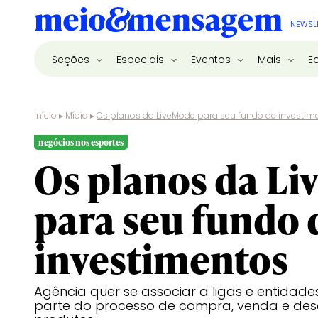
NEWSL
Seções
Especiais
Eventos
Mais
E
Início
▸
Mídia
▸
Os planos da LiveMode para seu fundo de investim
negócios nos esportes
Os planos da L
para seu fundo 
investimentos
Agência quer se associar a ligas e entidade
parte do processo de compra, venda e des