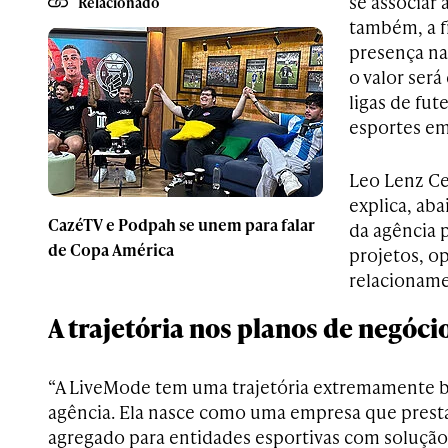
se associar 
Relacionado
também, a f
presença nac
o valor será
ligas de fut
esportes em
Leo Lenz Ce
explica, aba
CazéTV e Podpah se unem para falar
da agência 
de Copa América
projetos, o
relacioname
A trajetória nos planos de negóci
“A LiveMode tem uma trajetória extremamente
agência. Ela nasce como uma empresa que presta 
agregado para entidades esportivas com soluçã