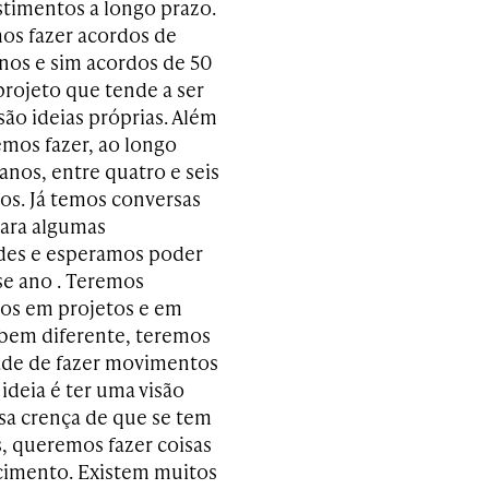
stimentos a longo prazo.
s fazer acordos de
anos e sim acordos de 50
projeto que tende a ser
são ideias próprias. Além
emos fazer, ao longo
anos, entre quatro e seis
os. Já temos conversas
ara algumas
des e esperamos poder
se ano . Teremos
os em projetos e em
 bem diferente, teremos
ade de fazer movimentos
ideia é ter uma visão
ssa crença de que se tem
, queremos fazer coisas
cimento. Existem muitos