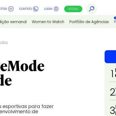
ETTER
CONTATO
LOGIN
ASSINE
I
dição semanal
Women to Watch
Portfólio de Agências
entos
iveMode
1
de
2
s esportivas para fazer
3
envolvimento de