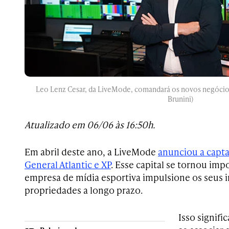
Leo Lenz Cesar, da LiveMode, comandará os novos negócios
Brunini)
Atualizado em 06/06 às 16:50h.
Em abril deste ano, a LiveMode
anunciou a capt
General Atlantic e XP
. Esse capital se tornou imp
empresa de mídia esportiva impulsione os seus
propriedades a longo prazo.
Isso signifi