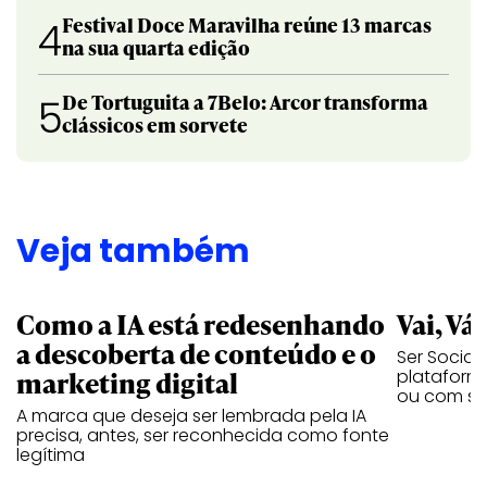
Festival Doce Maravilha reúne 13 marcas
4
na sua quarta edição
De Tortuguita a 7Belo: Arcor transforma
5
clássicos em sorvete
Veja também
Como a IA está redesenhando
Vai, Vá
a descoberta de conteúdo e o
Ser Social
marketing digital
plataforma
ou com se
A marca que deseja ser lembrada pela IA
precisa, antes, ser reconhecida como fonte
legítima