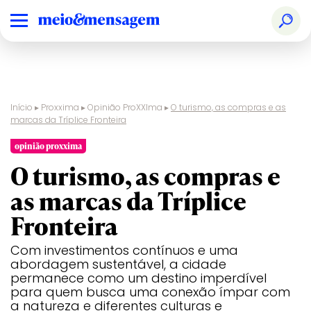
Início
▸
Proxxima
▸
Opinião ProXXIma
▸
O turismo, as compras e as
marcas da Tríplice Fronteira
opinião proxxima
O turismo, as compras e
as marcas da Tríplice
Fronteira
Com investimentos contínuos e uma
abordagem sustentável, a cidade
permanece como um destino imperdível
para quem busca uma conexão ímpar com
a natureza e diferentes culturas e