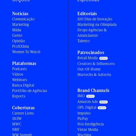
Notícias
Editoriais
Comunicação
100 Dias de Inovação
Marketing
Marketing na Olimpíada
Mídia
Drops Agências &
Gente
Anunciantes
Opinião
Talento
ProXXIma
Women To Watch
Patrocinados
Retail Media
Plataformas
Creators & Influencers
Podcasts
Out-Of-Home
Vídeos
Martechs & Adtechs
Webinars
Banca Digital
Brand Channels
Portfólio de Agências
IMO
Reports
Amazon Ads
Coberturas
OPL Digital
Cannes Lions
Impulso
SXSW
PicPay
MWC
Nós Inteligência
NRF
Vistar Media
WW Summit
Machina