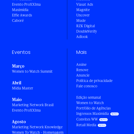
Evento ProXXIma
Viasat Ads
Maximídia
Magnite
Effie Awards
Uncover
Caboré
Mude
RZK Digital
DoubleVerify
Adlook
Eventos
Mais
Assine
Março
Renove
Women to Watch Summit
Anuncie
Política de privacidade
Abril
Fale conosco
Mídia Master
Edição semanal
Maio
Women to Watch
Marketing Network Brasil
Portfólio de Agências
Evento ProXXIma
Ingressos Maximídia
Convites WW
Agosto
Retail Media
Marketing Network Knowledge
Women To Watch - Homenagem