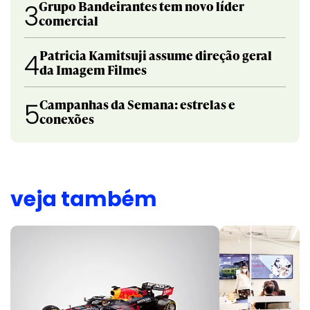
Grupo Bandeirantes tem novo líder
3
comercial
Patricia Kamitsuji assume direção geral
4
da Imagem Filmes
Campanhas da Semana: estrelas e
5
conexões
veja também