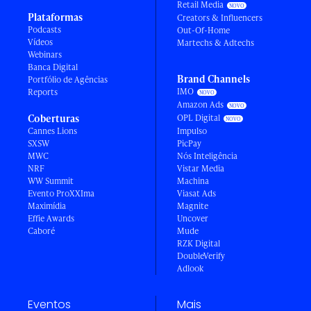
Retail Media
Plataformas
Creators & Influencers
Podcasts
Out-Of-Home
Vídeos
Martechs & Adtechs
Webinars
Banca Digital
Brand Channels
Portfólio de Agências
IMO
Reports
Amazon Ads
Coberturas
OPL Digital
Cannes Lions
Impulso
SXSW
PicPay
MWC
Nós Inteligência
NRF
Vistar Media
WW Summit
Machina
Evento ProXXIma
Viasat Ads
Maximídia
Magnite
Effie Awards
Uncover
Caboré
Mude
RZK Digital
DoubleVerify
Adlook
Eventos
Mais