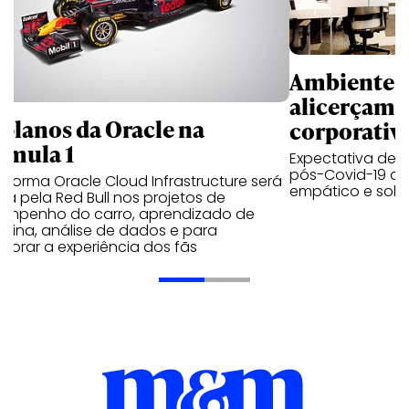
Ambientes 
alicerçam 
 planos da Oracle na
corporativ
rmula 1
Expectativa de p
pós-Covid-19 apo
aforma Oracle Cloud Infrastructure será
empático e solid
a pela Red Bull nos projetos de
empenho do carro, aprendizado de
uina, análise de dados e para
morar a experiência dos fãs