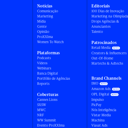
Notícias
Editoriais
Comunicação
100 Dias de Inovação
Marketing
Marketing na Olimpíad
Mídia
Drops Agências &
Gente
Anunciantes
Opinião
Talento
ProXXIma
Women To Watch
Patrocinados
Retail Media
Plataformas
Creators & Influencers
Podcasts
Out-Of-Home
Vídeos
Martechs & Adtechs
Webinars
Banca Digital
Brand Channels
Portfólio de Agências
IMO
Reports
Amazon Ads
Coberturas
OPL Digital
Cannes Lions
Impulso
SXSW
PicPay
MWC
Nós Inteligência
NRF
Vistar Media
WW Summit
Machina
Evento ProXXIma
Viasat Ads