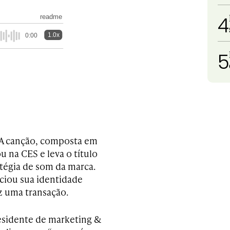
4
readme
1.0x
0:00
5
. A canção, composta em
u na CES e leva o título
atégia de som da marca.
ciou sua identidade
z uma transação.
esidente de marketing &