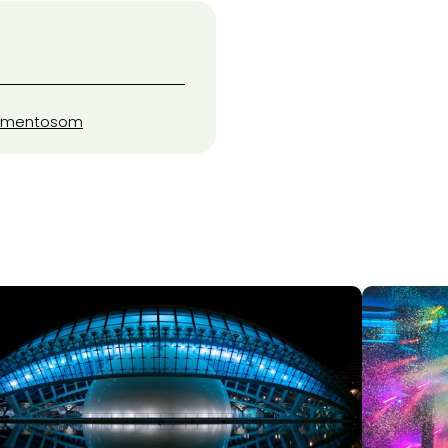
amento
som