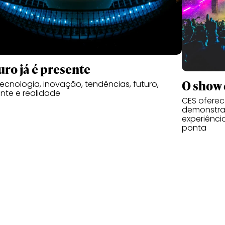
uro já é presente
O show 
tecnologia, inovação, tendências, futuro,
nte e realidade
CES oferec
demonstra
experiênci
ponta