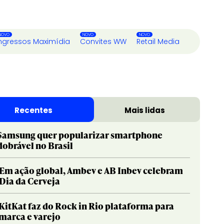
ngressos Maximídia
Convites WW
Retail Media
Recentes
Mais lidas
Samsung quer popularizar smartphone
dobrável no Brasil
Em ação global, Ambev e AB Inbev celebram
Dia da Cerveja
KitKat faz do Rock in Rio plataforma para
marca e varejo