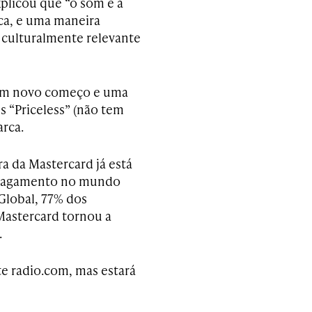
plicou que “o som é a
ca, e uma maneira
culturalmente relevante
 um novo começo e uma
s “Priceless” (não tem
arca.
 da Mastercard já está
e pagamento no mundo
Global, 77% dos
Mastercard tornou a
.
te radio.com, mas estará