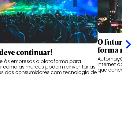
O futuro d
forma na C
deve continuar!
Automação, auton
e às empresas a plataforma para
internet das co
r como as marcas podem reinventar as
que conceitos: 
as dos consumidores com tecnologia de