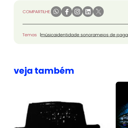
COMPARTILHE:
Temas
música
identidade sonora
meios de pag
veja também