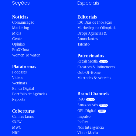
Seções
Especiais
Notícias
Editoriais
Comunicação
100 Dias de Inovação
Marketing
Marketing na Olimpíada
Mídia
Drops Agências &
Gente
Anunciantes
Opinião
Talento
ProXXIma
Women To Watch
Patrocinados
Retail Media
Plataformas
Creators & Influencers
Podcasts
Out-Of-Home
Vídeos
Martechs & Adtechs
Webinars
Banca Digital
Brand Channels
Portfólio de Agências
IMO
Reports
Amazon Ads
Coberturas
OPL Digital
Cannes Lions
Impulso
SXSW
PicPay
MWC
Nós Inteligência
NRF
Vistar Media