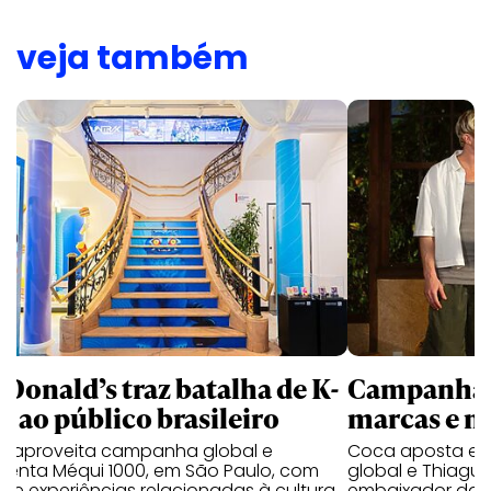
veja também
Donald’s traz batalha de K-
Campanhas 
p ao público brasileiro
marcas e 
e aproveita campanha global e
Coca aposta e
ienta Méqui 1000, em São Paulo, com
global e Thiagui
lo e experiências relacionadas à cultura
embaixador da H