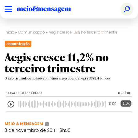
Início
▸
Comunicação
▸
Aegis cresce 11,2% no terceiro trimestre
comunicação
Aegis cresce 11,2% no
terceiro trimestre
O valor acumulado nos nove primeiros meses do ano chega a US$ 2,4 bilhões
ouça este conteúdo
readme
1.0x
0:00
MEIO & MENSAGEM
i
3 de novembro de 2011 - 8h50