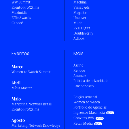
WW Summit
Machina
Evento ProXXIma
Viasat Ads
Maximídia
Magnite
Effie Awards
Uncover
Caboré
Mude
RZK Digital
DoubleVerify
Adlook
Eventos
Mais
Assine
Março
Renove
Women to Watch Summit
Anuncie
Política de privacidade
Abril
Fale conosco
Mídia Master
Edição semanal
Maio
Women to Watch
Marketing Network Brasil
Portfólio de Agências
Evento ProXXIma
Ingressos Maximídia
Convites WW
Agosto
Retail Media
Marketing Network Knowledge