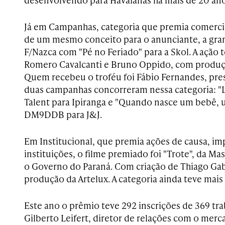
Já em Campanhas, categoria que premia comercia
de um mesmo conceito para o anunciante, a gran
F/Nazca com "Pé no Feriado" para a Skol. A ação 
Romero Cavalcanti e Bruno Oppido, com produçã
Quem recebeu o troféu foi Fábio Fernandes, pre
duas campanhas concorreram nessa categoria: "
Talent para Ipiranga e "Quando nasce um bebê, u
DM9DDB para J&J.
Em Institucional, que premia ações de causa, imp
instituições, o filme premiado foi "Trote", da 
o Governo do Paraná. Com criação de Thiago Gab
produção da Artelux. A categoria ainda teve mais d
Este ano o prêmio teve 292 inscrições de 369 tr
Gilberto Leifert, diretor de relações com o mer