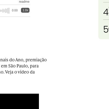
readme
4
1.0x
0:00
5
onais do Ano, premiação
 em São Paulo, para
o. Veja o vídeo da