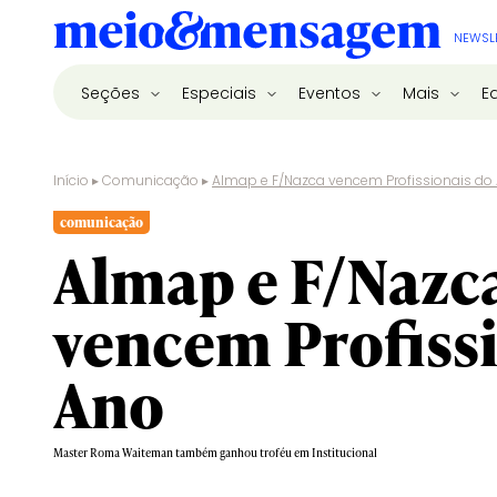
NEWSL
Seções
Especiais
Eventos
Mais
E
Início
▸
Comunicação
▸
Almap e F/Nazca vencem Profissionais do
comunicação
Almap e F/Nazc
vencem Profissi
Ano
Master Roma Waiteman também ganhou troféu em Institucional