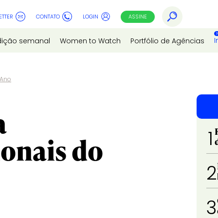
ETTER
CONTATO
LOGIN
ASSINE
I
dição semanal
Women to Watch
Portfólio de Agências
 Ano
a
1
onais do
2
3