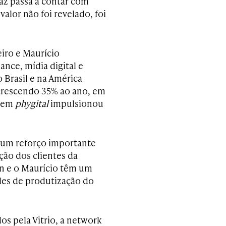
z passa a contar com
alor não foi revelado, foi
iro e Maurício
nce, mídia digital e
 Brasil e na América
 crescendo 35% ao ano, em
o em
phygital
impulsionou
z um reforço importante
ção dos clientes da
on e o Maurício têm um
les de produtização do
os pela Vitrio, a network