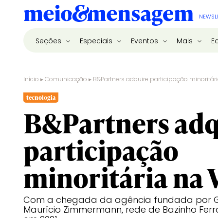
NEWSL
Seções
Especiais
Eventos
Mais
E
Início
▸
Comunicação
▸
B&Partners adquire participação minoritária
tecnologia
B&Partners adq
participação
minoritária na V
Com a chegada da agência fundada por Ge
Maurício Zimmermann, rede de Bazinho Ferr