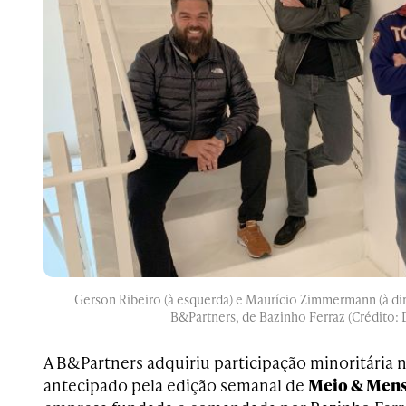
Gerson Ribeiro (à esquerda) e Maurício Zimmermann (à dire
B&Partners, de Bazinho Ferraz (Crédito: 
A B&Partners adquiriu participação minoritária n
antecipado pela edição semanal de
Meio & Men