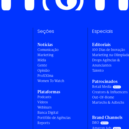
Seções
Especiais
Notícias
Editoriais
Comunicação
100 Dias de Inovação
Marketing
Marketing na Olimpíad
Mídia
Drops Agências &
Gente
Anunciantes
Opinião
Talento
ProXXIma
Women To Watch
Patrocinados
Retail Media
Plataformas
Creators & Influencers
Podcasts
Out-Of-Home
Vídeos
Martechs & Adtechs
Webinars
Banca Digital
Brand Channels
Portfólio de Agências
IMO
Reports
Amazon Ads