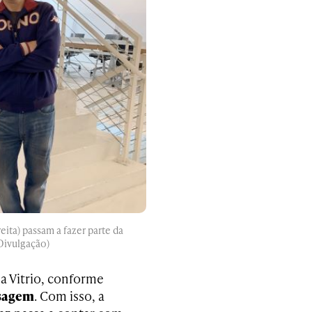
ita) passam a fazer parte da
Divulgação)
a Vitrio, conforme
sagem
. Com isso, a