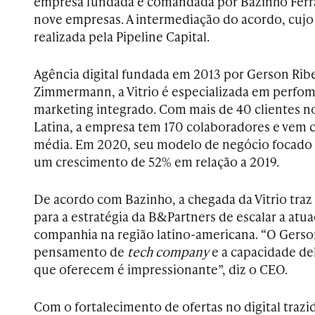
empresa fundada e comandada por Bazinho Ferra
nove empresas. A intermediação do acordo, cujo v
realizada pela Pipeline Capital.
Agência digital fundada em 2013 por Gerson Ribe
Zimmermann, a Vitrio é especializada em perfoma
marketing integrado. Com mais de 40 clientes no
Latina, a empresa tem 170 colaboradores e vem
média. Em 2020, seu modelo de negócio focad
um crescimento de 52% em relação a 2019.
De acordo com Bazinho, a chegada da Vitrio tra
para a estratégia da B&Partners de escalar a atua
companhia na região latino-americana. “O Gers
pensamento de
tech company
e a capacidade de
que oferecem é impressionante”, diz o CEO.
Com o fortalecimento de ofertas no digital trazid