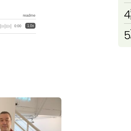
4
readme
1.0x
0:00
5