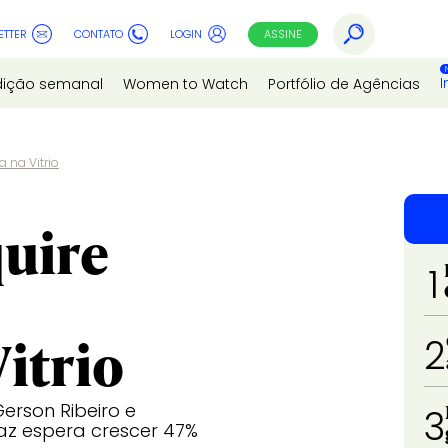
ETTER
CONTATO
LOGIN
ASSINE
I
dição semanal
Women to Watch
Portfólio de Agências
 na Vitrio
uire
1
itrio
2
rson Ribeiro e
3
az espera crescer 47%