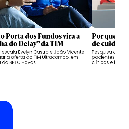
o Porta dos Fundos vira a
Por que ca
ha do Delay” da TIM
de cuidado
escala Evelyn Castro e João Vicente
Pesquisa da HS
gar a oferta do TIM Ultracombo, em
pacientes sobre
da BETC Havas
clínicas e hospit