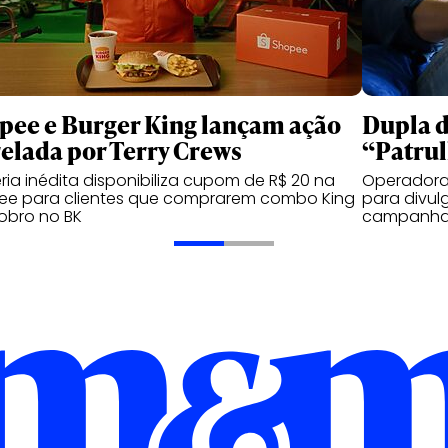
pee e Burger King lançam ação
Dupla d
relada por Terry Crews
“Patrul
ria inédita disponibiliza cupom de R$ 20 na
Operadora 
ee para clientes que comprarem combo King
para divul
obro no BK
campanha 