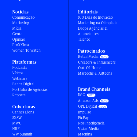
Notícias
Editoriais
Comunicação
100 Dias de Inovação
Marketing
Marketing na Olimpíada
Mídia
Drops Agências &
Gente
Anunciantes
Opinião
Talento
ProXXIma
Women To Watch
Patrocinados
Retail Media
Plataformas
Creators & Influencers
Podcasts
Out-Of-Home
Vídeos
Martechs & Adtechs
Webinars
Banca Digital
Brand Channels
Portfólio de Agências
IMO
Reports
Amazon Ads
Coberturas
OPL Digital
Cannes Lions
Impulso
SXSW
PicPay
MWC
Nós Inteligência
NRF
Vistar Media
WW Summit
Machina