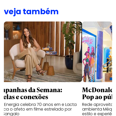
veja também
mpanhas da Semana:
McDonald’s 
trelas e conexões
Pop ao públ
a Energia celebra 70 anos em e Lacta
Rede aproveita
aca o afeto em filme estrelado por
ambienta Méqui 
te Sangalo
estilo e experiên