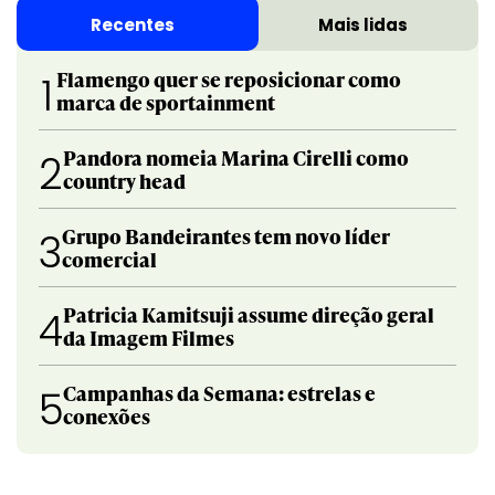
Recentes
Mais lidas
Flamengo quer se reposicionar como
1
marca de sportainment
Pandora nomeia Marina Cirelli como
2
country head
Grupo Bandeirantes tem novo líder
3
comercial
Patricia Kamitsuji assume direção geral
4
da Imagem Filmes
Campanhas da Semana: estrelas e
5
conexões