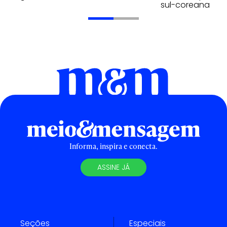
sul-coreana
Informa, inspira e conecta.
ASSINE JÁ
Seções
Especiais