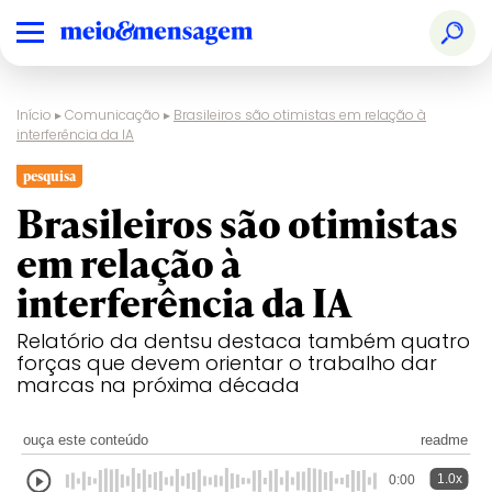
Início
▸
Comunicação
▸
Brasileiros são otimistas em relação à
interferência da IA
pesquisa
Brasileiros são otimistas
em relação à
interferência da IA
Relatório da dentsu destaca também quatro
forças que devem orientar o trabalho dar
marcas na próxima década
ouça este conteúdo
readme
1.0x
0:00