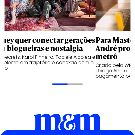
sney quer conectar gerações
Para Maste
m blogueiras e nostalgia
André prot
metrô
a Secrets, Karol Pinheiro, Taciele Alcolea e
s relembram trajetória e conexão com o
Criada pela WM
lico
Thiago André de
pagamento por 