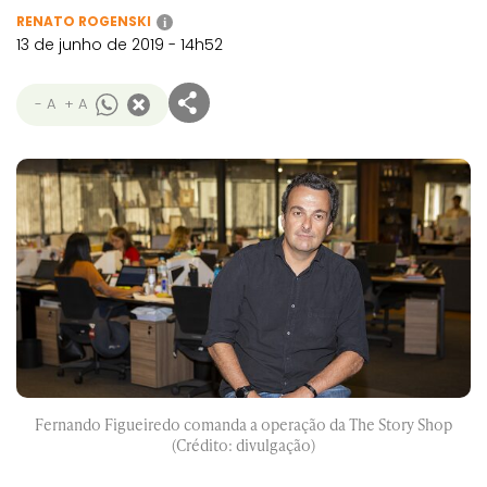
RENATO ROGENSKI
i
13 de junho de 2019 - 14h52
- A
+ A
Fernando Figueiredo comanda a operação da The Story Shop
(Crédito: divulgação)