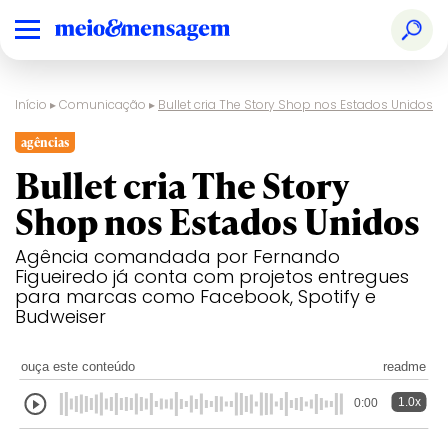
Início
▸
Comunicação
▸
Bullet cria The Story Shop nos Estados Unidos
agências
Bullet cria The Story
Shop nos Estados Unidos
Agência comandada por Fernando
Figueiredo já conta com projetos entregues
para marcas como Facebook, Spotify e
Budweiser
ouça este conteúdo
readme
1.0x
0:00