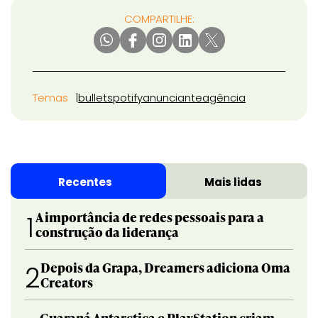
COMPARTILHE:
Temas
bullet
spotify
anunciante
agência
Recentes
Mais lidas
A importância de redes pessoais para a
1
construção da liderança
Depois da Grapa, Dreamers adiciona Oma
2
Creators
Guaraná Antarctica e PlayStation criam