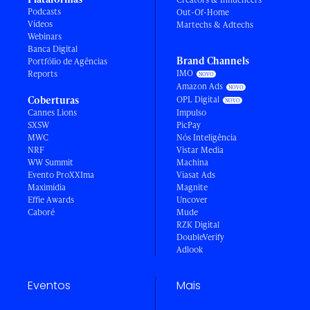
Podcasts
Out-Of-Home
Vídeos
Martechs & Adtechs
Webinars
Banca Digital
Brand Channels
Portfólio de Agências
IMO
Reports
Amazon Ads
Coberturas
OPL Digital
Cannes Lions
Impulso
SXSW
PicPay
MWC
Nós Inteligência
NRF
Vistar Media
WW Summit
Machina
Evento ProXXIma
Viasat Ads
Maximídia
Magnite
Effie Awards
Uncover
Caboré
Mude
RZK Digital
DoubleVerify
Adlook
Eventos
Mais