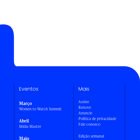
Eventos
Mais
Assine
Março
Renove
Women to Watch Summit
Anuncie
a
Política de privacidade
Abril
Fale conosco
Mídia Master
Edição semanal
Maio