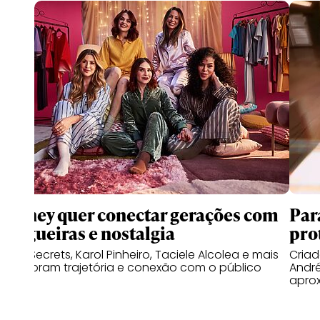
Disney quer conectar gerações com
Par
blogueiras e nostalgia
pro
Niina Secrets, Karol Pinheiro, Taciele Alcolea e mais
Cria
relembram trajetória e conexão com o público
Andr
apro