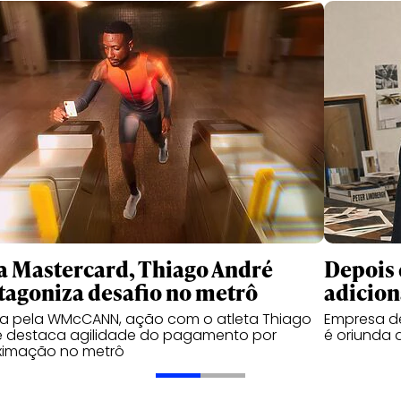
a Mastercard, Thiago André
Depois 
tagoniza desafio no metrô
adicion
da pela WMcCANN, ação com o atleta Thiago
Empresa de
é destaca agilidade do pagamento por
é oriunda 
ximação no metrô