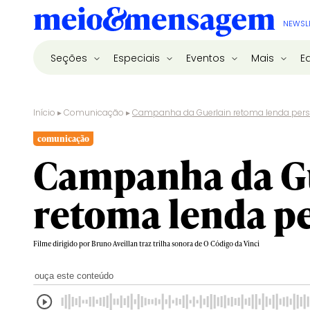
NEWSL
Seções
Especiais
Eventos
Mais
E
Início
▸
Comunicação
▸
Campanha da Guerlain retoma lenda per
comunicação
Campanha da G
retoma lenda p
Filme dirigido por Bruno Aveillan traz trilha sonora de O Código da Vinci
ouça este conteúdo