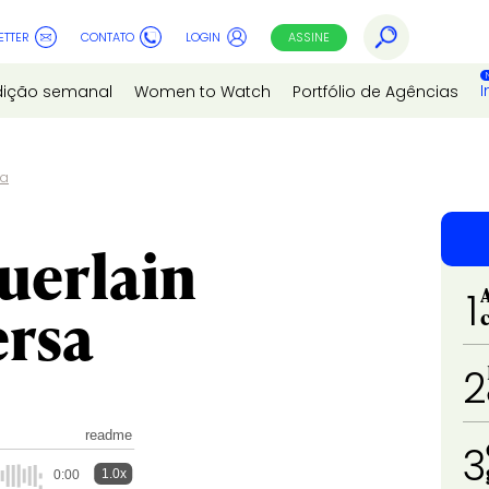
ETTER
CONTATO
LOGIN
ASSINE
I
dição semanal
Women to Watch
Portfólio de Agências
sa
uerlain
1
ersa
2
readme
3
1.0x
0:00