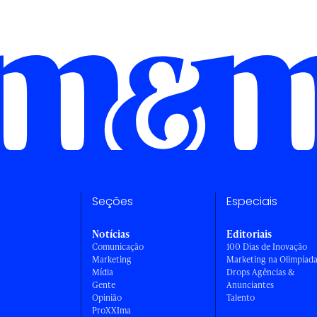
Seções
Especiais
Notícias
Editoriais
Comunicação
100 Dias de Inovação
Marketing
Marketing na Olimpíad
Mídia
Drops Agências &
Gente
Anunciantes
Opinião
Talento
ProXXIma