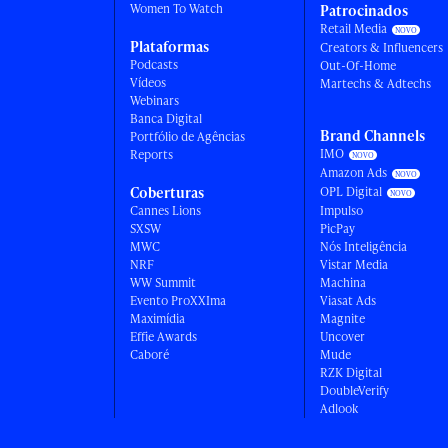
Women To Watch
Patrocinados
Retail Media
Plataformas
Creators & Influencers
Podcasts
Out-Of-Home
Vídeos
Martechs & Adtechs
Webinars
Banca Digital
Brand Channels
Portfólio de Agências
IMO
Reports
Amazon Ads
Coberturas
OPL Digital
Cannes Lions
Impulso
SXSW
PicPay
MWC
Nós Inteligência
NRF
Vistar Media
WW Summit
Machina
Evento ProXXIma
Viasat Ads
Maximídia
Magnite
Effie Awards
Uncover
Caboré
Mude
RZK Digital
DoubleVerify
Adlook