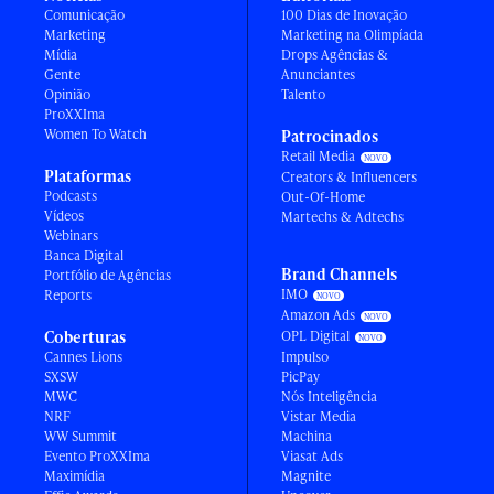
Comunicação
100 Dias de Inovação
Marketing
Marketing na Olimpíada
Mídia
Drops Agências &
Gente
Anunciantes
Opinião
Talento
ProXXIma
Women To Watch
Patrocinados
Retail Media
Plataformas
Creators & Influencers
Podcasts
Out-Of-Home
Vídeos
Martechs & Adtechs
Webinars
Banca Digital
Brand Channels
Portfólio de Agências
IMO
Reports
Amazon Ads
Coberturas
OPL Digital
Cannes Lions
Impulso
SXSW
PicPay
MWC
Nós Inteligência
NRF
Vistar Media
WW Summit
Machina
Evento ProXXIma
Viasat Ads
Maximídia
Magnite