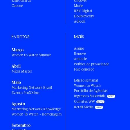
Effie Awards
Uncover
Caboré
Mude
RZK Digital
DoubleVerify
Adlook
Eventos
Mais
Assine
Março
Renove
Women to Watch Summit
Anuncie
Política de privacidade
Abril
Fale conosco
Mídia Master
Edição semanal
Maio
Women to Watch
Marketing Network Brasil
Portfólio de Agências
Evento ProXXIma
Ingressos Maximídia
Convites WW
Agosto
Retail Media
Marketing Network Knowledge
Women To Watch - Homenagem
Setembro