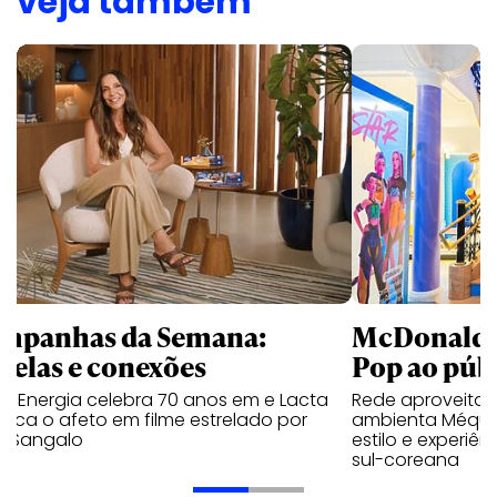
veja também
mpanhas da Semana:
McDonald’s 
trelas e conexões
Pop ao públ
a Energia celebra 70 anos em e Lacta
Rede aproveita
aca o afeto em filme estrelado por
ambienta Méqui 
te Sangalo
estilo e experiên
sul-coreana