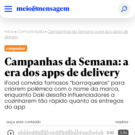
Início
▸
Comunicação
▸
Campanhas da Semana: a era dos apps de
delivery
campanhas
Campanhas da Semana: a
era dos apps de delivery
iFood convida famosos “barraqueiros” para
criarem polêmica com o nome da marca,
enquanto Daki desafia influenciadores a
cozinharem tão rápido quanto as entregas
do app
ouça este conteúdo
readme
1.0x
0:00